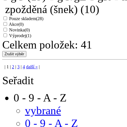
zpožděná (šnek)
(10)
Pouze skladem
(28)
Akce
(0)
Novinka
(0)
Výprodej
(1)
Celkem položek:
41
|
1
|
2
|
3
|
4
další
»
|
Seřadit
0 - 9 - A - Z
vybrané
0 - 9 - A - Z