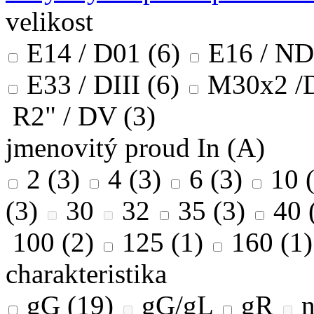
velikost
E14 / D01
(6)
E16 / ND
E33 / DIII
(6)
M30x2 /
R2" / DV
(3)
jmenovitý proud In (A)
2
(3)
4
(3)
6
(3)
10
(
(3)
30
32
35
(3)
40
100
(2)
125
(1)
160
(1)
charakteristika
gG
(19)
gG/gL
gR
n