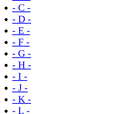
- C -
- D -
- E -
- F -
- G -
- H -
- I -
- J -
- K -
- L -