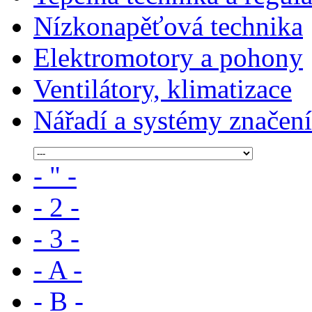
Nízkonapěťová technika
Elektromotory a pohony
Ventilátory, klimatizace
Nářadí a systémy značení
- " -
- 2 -
- 3 -
- A -
- B -