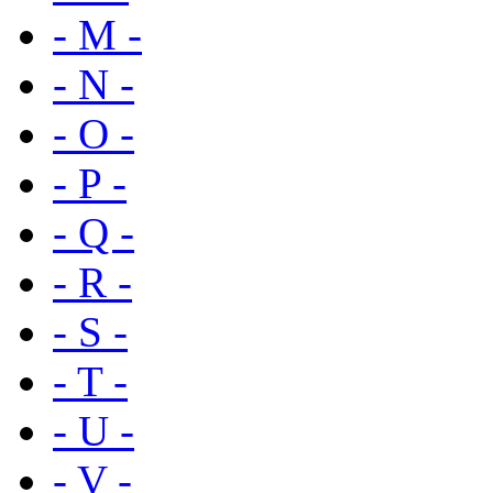
- M -
- N -
- O -
- P -
- Q -
- R -
- S -
- T -
- U -
- V -