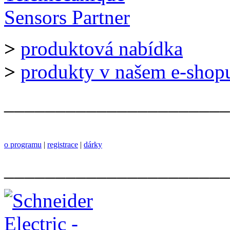
>
produktová nabídka
>
produkty v našem e-shop
______________________
o programu
|
registrace
|
dárky
______________________