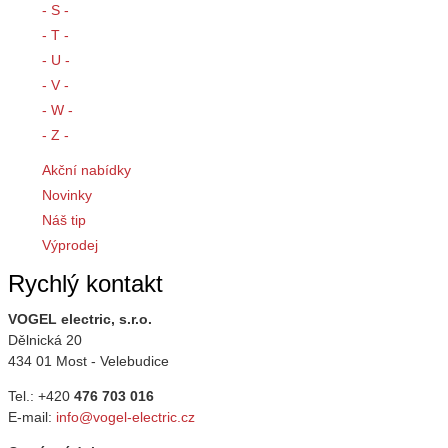
- S -
- T -
- U -
- V -
- W -
- Z -
Akční nabídky
Novinky
Náš tip
Výprodej
Rychlý kontakt
VOGEL electric, s.r.o.
Dělnická 20
434 01 Most - Velebudice
Tel.: +420
476 703 016
E-mail:
info@vogel-electric.cz