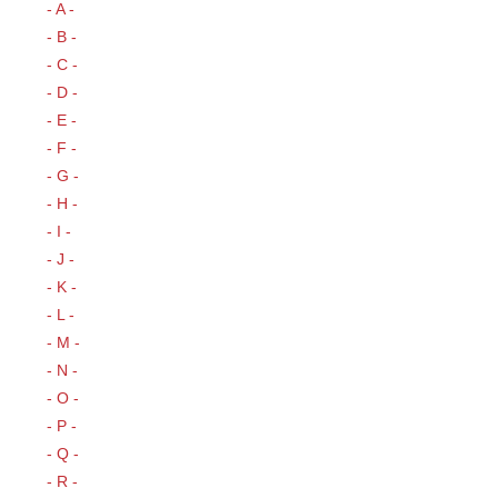
- A -
- B -
- C -
- D -
- E -
- F -
- G -
- H -
- I -
- J -
- K -
- L -
- M -
- N -
- O -
- P -
- Q -
- R -