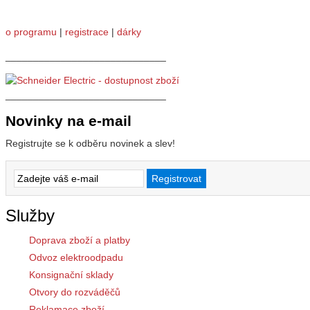
o programu
|
registrace
|
dárky
_____________________________
_____________________________
Novinky na e-mail
Registrujte se k odběru novinek a slev!
Služby
Doprava zboží a platby
Odvoz elektroodpadu
Konsignační sklady
Otvory do rozváděčů
Reklamace zboží