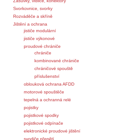
Zásuvky, vidlice, konektory
Svorkovnice, svorky
Rozváděče a skříně
Jištění a ochrana
jističe modulární
jističe výkonové
proudové chrániče
chrániče
kombinované chrániče
chráničové spouště
příslušenství
oblouková ochrana AFDD
motorové spouštěče
tepelná a ochranná relé
pojistky
pojistkové spodky
pojistkové odpínače
elektronické proudové jištění
svodiče přepětí