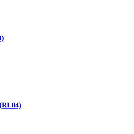
3)
 (RL04)