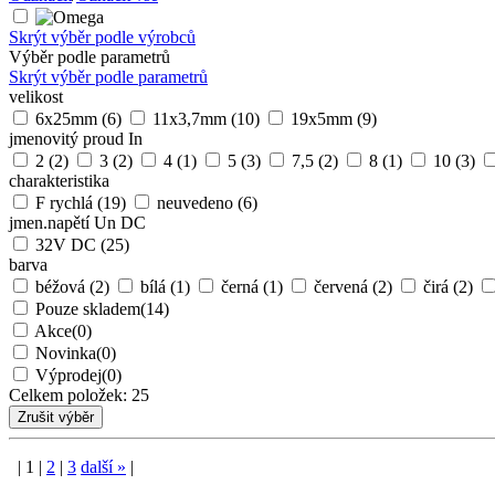
Skrýt výběr podle výrobců
Výběr podle parametrů
Skrýt výběr podle parametrů
velikost
6x25mm
(6)
11x3,7mm
(10)
19x5mm
(9)
jmenovitý proud In
2
(2)
3
(2)
4
(1)
5
(3)
7,5
(2)
8
(1)
10
(3)
charakteristika
F rychlá
(19)
neuvedeno
(6)
jmen.napětí Un DC
32V DC
(25)
barva
béžová
(2)
bílá
(1)
černá
(1)
červená
(2)
čirá
(2)
Pouze skladem
(14)
Akce
(0)
Novinka
(0)
Výprodej
(0)
Celkem položek:
25
|
1
|
2
|
3
další
»
|