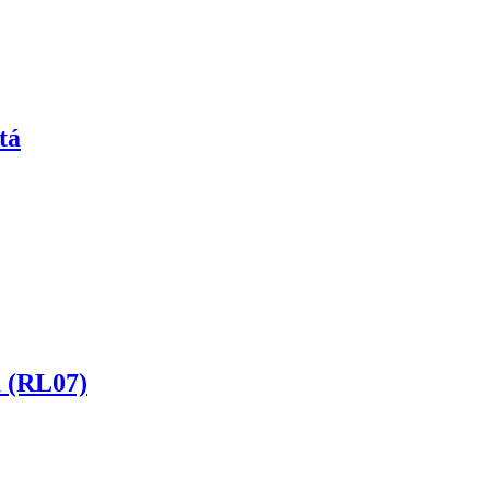
tá
á (RL07)