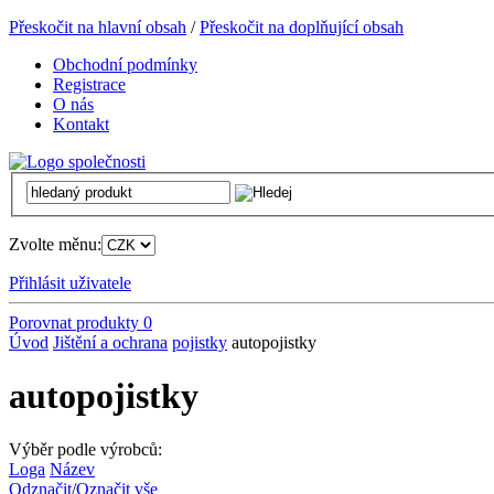
Přeskočit na hlavní obsah
/
Přeskočit na doplňující obsah
Obchodní podmínky
Registrace
O nás
Kontakt
Zvolte měnu:
Přihlásit uživatele
Porovnat produkty
0
Úvod
Jištění a ochrana
pojistky
autopojistky
autopojistky
Výběr podle výrobců:
Loga
Název
Odznačit
/
Označit vše