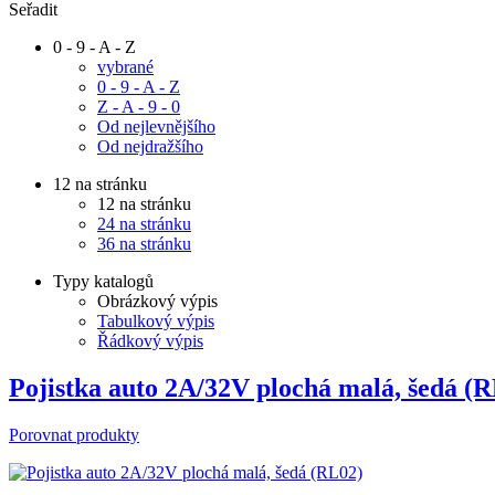
Seřadit
0 - 9 - A - Z
vybrané
0 - 9 - A - Z
Z - A - 9 - 0
Od nejlevnějšího
Od nejdražšího
12 na stránku
12 na stránku
24 na stránku
36 na stránku
Typy katalogů
Obrázkový výpis
Tabulkový výpis
Řádkový výpis
Pojistka auto 2A/32V plochá malá, šedá (
Porovnat produkty