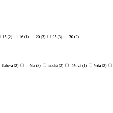
15
(2)
16
(1)
20
(3)
25
(3)
30
(2)
fialová
(2)
hnědá
(3)
modrá
(2)
růžová
(1)
šedá
(2)