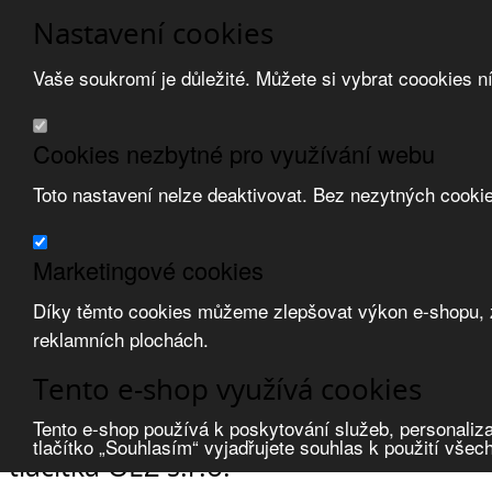
Nastavení cookies
Vaše soukromí je důležité. Můžete si vybrat coookies n
Přeskočit na hlavní obsah
/
Přeskočit na doplňující obsah
Obchodní podmínky
Cookies nezbytné pro využívání webu
Registrace
O nás
Toto nastavení nelze deaktivovat. Bez nezytných cooki
Kontakt
Marketingové cookies
Díky těmto cookies můžeme zlepšovat výkon e-shopu, zo
reklamních plochách.
Zvolte měnu:
Tento e-shop využívá cookies
Přihlásit uživatele
Porovnat produkty
0
Tento e-shop používá k poskytování služeb, personaliza
Úvod
Spínací přístroje
spínače modulové
tlačítka
OEZ s.r.o.
tlačítko „Souhlasím“ vyjadřujete souhlas k použití všec
tlačítka OEZ s.r.o.