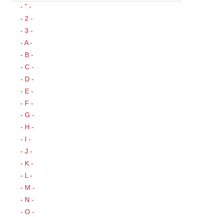
- " -
- 2 -
- 3 -
- A -
- B -
- C -
- D -
- E -
- F -
- G -
- H -
- I -
- J -
- K -
- L -
- M -
- N -
- O -