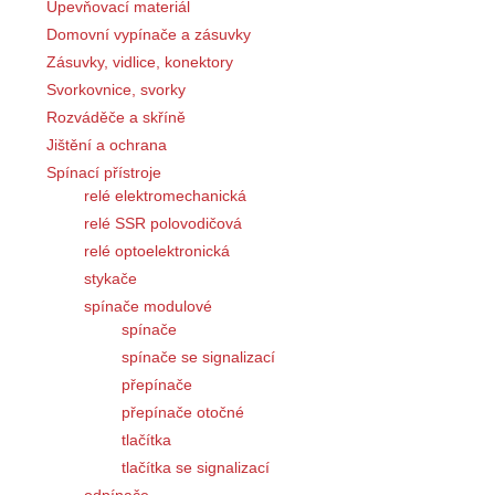
Upevňovací materiál
Domovní vypínače a zásuvky
Zásuvky, vidlice, konektory
Svorkovnice, svorky
Rozváděče a skříně
Jištění a ochrana
Spínací přístroje
relé elektromechanická
relé SSR polovodičová
relé optoelektronická
stykače
spínače modulové
spínače
spínače se signalizací
přepínače
přepínače otočné
tlačítka
tlačítka se signalizací
odpínače