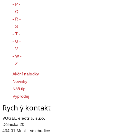
- P -
- Q -
- R -
- S -
- T -
- U -
- V -
- W -
- Z -
Akční nabídky
Novinky
Náš tip
Výprodej
Rychlý kontakt
VOGEL electric, s.r.o.
Dělnická 20
434 01 Most - Velebudice