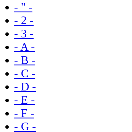
- " -
- 2 -
- 3 -
- A -
- B -
- C -
- D -
- E -
- F -
- G -