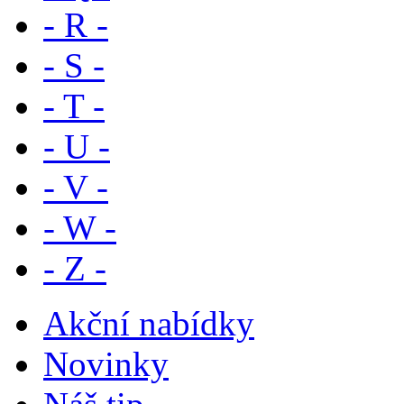
- R -
- S -
- T -
- U -
- V -
- W -
- Z -
Akční nabídky
Novinky