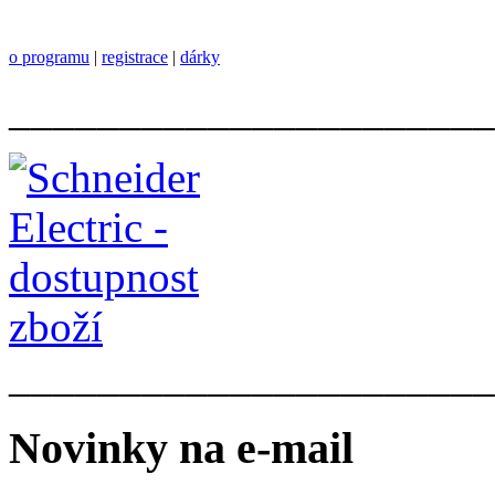
o programu
|
registrace
|
dárky
______________________
______________________
Novinky na e-mail