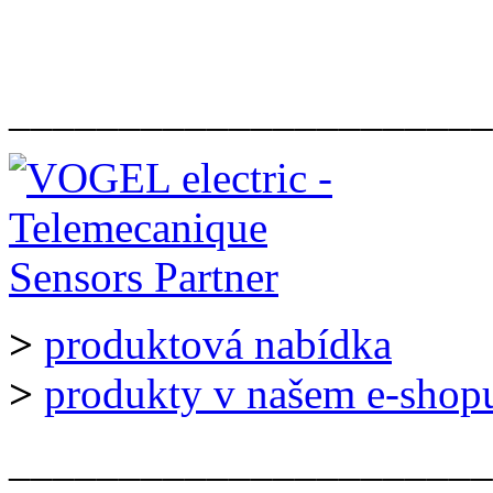
______________________
>
produktová nabídka
>
produkty v našem e-shop
______________________