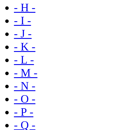
- H -
- I -
- J -
- K -
- L -
- M -
- N -
- O -
- P -
- Q -