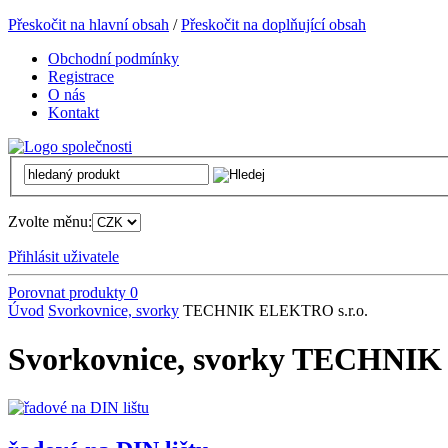
Přeskočit na hlavní obsah
/
Přeskočit na doplňující obsah
Obchodní podmínky
Registrace
O nás
Kontakt
Zvolte měnu:
Přihlásit uživatele
Porovnat produkty
0
Úvod
Svorkovnice, svorky
TECHNIK ELEKTRO s.r.o.
Svorkovnice, svorky TECHNIK