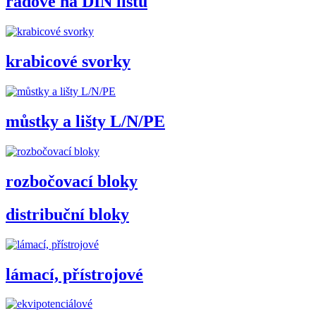
řadové na DIN lištu
krabicové svorky
můstky a lišty L/N/PE
rozbočovací bloky
distribuční bloky
lámací, přístrojové