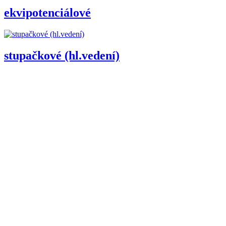
ekvipotenciálové
stupačkové (hl.vedení)
třmenové na přípojnice
odbočné
Další podkategorie
Doplňující obsah
Kategorie
Výrobci