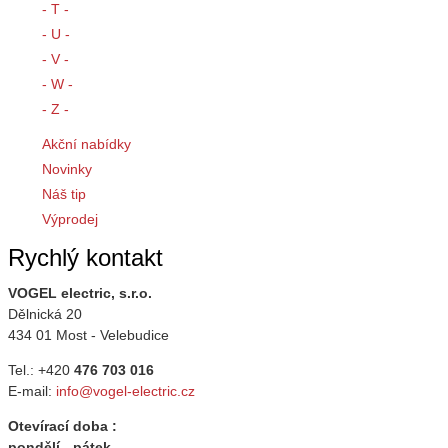
- T -
- U -
- V -
- W -
- Z -
Akční nabídky
Novinky
Náš tip
Výprodej
Rychlý kontakt
VOGEL electric, s.r.o.
Dělnická 20
434 01 Most - Velebudice
Tel.: +420
476 703 016
E-mail:
info@vogel-electric.cz
Otevírací doba :
pondělí - pátek