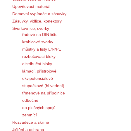
Upevňovací materiál
Domovní vypínače a zásuvky
Zásuvky, vidlice, konektory
Svorkovnice, svorky
řadové na DIN lištu
krabicové svorky
můstky a lišty L/N/PE
rozbočovací bloky
distribuční bloky
lámací, přístrojové
ekvipotenciálové
stupačkové (hl.vedení)
třmenové na přípojnice
odbočné
do plošných spojů
zemnící
Rozváděče a skříně
Jištění a ochrana