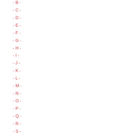
- B -
- C -
- D -
- E -
- F -
- G -
- H -
- I -
- J -
- K -
- L -
- M -
- N -
- O -
- P -
- Q -
- R -
- S -