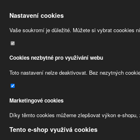
Nastavení cookies
Vaše soukromí je důležité. Můžete si vybrat coookies n
Přeskočit na hlavní obsah
/
Přeskočit na doplňující obsah
Obchodní podmínky
Registrace
O nás
Cookies nezbytné pro využívání webu
Kontakt
Toto nastavení nelze deaktivovat. Bez nezytných cooki
Zvolte měnu:
Marketingové cookies
Přihlásit uživatele
Díky těmto cookies můžeme zlepšovat výkon e-shopu, zo
Porovnat produkty
0
Úvod
Jištění a ochrana
motorové spouštěče
spouštěče ve skříni
Schnei
Tento e-shop využívá cookies
spouštěče ve skříni Schneider Ele