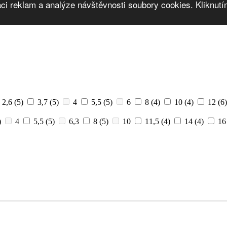
ci reklam a analýze návštěvnosti soubory cookies. Kliknutím
2,6
(5)
3,7
(5)
4
5,5
(5)
6
8
(4)
10
(4)
12
(6)
)
4
5,5
(5)
6,3
8
(5)
10
11,5
(4)
14
(4)
16