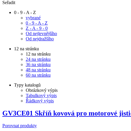
Seřadit
0 - 9 - A - Z
vybrané
0 - 9 - A - Z
Z - A - 9 - 0
Od nejlevnějšího
Od nejdražšího
12 na stránku
12 na stránku
24 na stránku
36 na stránku
48 na stránku
60 na stránku
Typy katalogů
Obrázkový výpis
Tabulkový výpis
Řádkový výpis
GV3CE01 Skříň kovová pro motorové jisti
Porovnat produkty