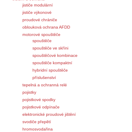
jističe modulární
jističe výkonové
proudové chrániče
oblouková ochrana AFDD
motorové spouštěče
spouštěče
spouštěče ve skříni
spouštěčové kombinace
spouštěče kompaktní
hybridní spouštěče
příslušenství
tepelná a ochranná relé
pojistky
pojistkové spodky
pojistkové odpínače
elektronické proudové jištění
svodiče přepětí
hromosvodařina