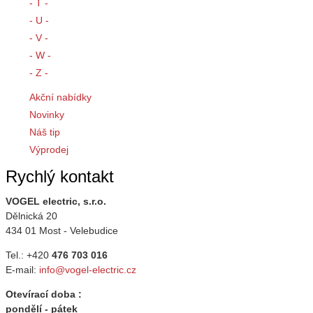
- T -
- U -
- V -
- W -
- Z -
Akční nabídky
Novinky
Náš tip
Výprodej
Rychlý kontakt
VOGEL electric, s.r.o.
Dělnická 20
434 01 Most - Velebudice
Tel.: +420
476 703 016
E-mail:
info@vogel-electric.cz
Otevírací doba :
pondělí - pátek