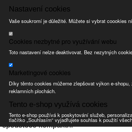
Nastavení cookies
Vaše soukromí je důležité. Můžete si vybrat coookies n
Přeskočit na hlavní obsah
/
Přeskočit na doplňující obsah
Obchodní podmínky
Cookies nezbytné pro využívání webu
Registrace
O nás
Toto nastavení nelze deaktivovat. Bez nezytných cooki
Kontakt
Marketingové cookies
Díky těmto cookies můžeme zlepšovat výkon e-shopu, zo
reklamních plochách.
Zvolte měnu:
Tento e-shop využívá cookies
Přihlásit uživatele
Porovnat produkty
0
Tento e-shop používá k poskytování služeb, personaliza
Úvod
Jištění a ochrana
motorové spouštěče
spouštěče kompaktní
tlačítko „Souhlasím“ vyjadřujete souhlas k použití všec
spouštěče kompaktní