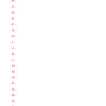
- B -
- C -
- D -
- E -
- F -
- G -
- H -
- I -
- J -
- K -
- L -
- M -
- N -
- O -
- P -
- Q -
- R -
- S -