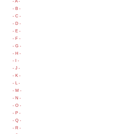
- A -
- B -
- C -
- D -
- E -
- F -
- G -
- H -
- I -
- J -
- K -
- L -
- M -
- N -
- O -
- P -
- Q -
- R -