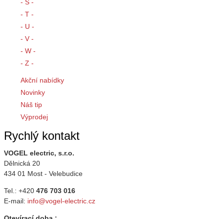
- S -
- T -
- U -
- V -
- W -
- Z -
Akční nabídky
Novinky
Náš tip
Výprodej
Rychlý kontakt
VOGEL electric, s.r.o.
Dělnická 20
434 01 Most - Velebudice
Tel.: +420
476 703 016
E-mail:
info@vogel-electric.cz
Otevírací doba :