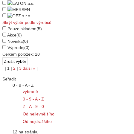
Skrýt výběr podle výrobců
Pouze skladem
(5)
Akce
(0)
Novinka
(0)
Výprodej
(0)
Celkem položek:
28
|
1
|
2
|
3
další
»
|
Seřadit
0 - 9 - A - Z
vybrané
0 - 9 - A - Z
Z - A - 9 - 0
Od nejlevnějšího
Od nejdražšího
12 na stránku