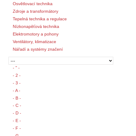
Osvětlovací technika
Zdroje a transformátory
Tepelná technika a regulace
Nízkonapěťová technika
Elektromotory a pohony
Ventilátory, klimatizace
Nářadí a systémy značení
- " -
- 2 -
- 3 -
- A -
- B -
- C -
- D -
- E -
- F -
- G -