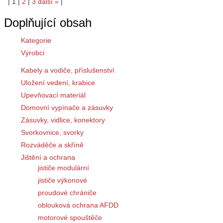
|
1
|
2
|
3
další
»
|
Doplňující obsah
Kategorie
Výrobci
Kabely a vodiče, příslušenství
Uložení vedení, krabice
Upevňovací materiál
Domovní vypínače a zásuvky
Zásuvky, vidlice, konektory
Svorkovnice, svorky
Rozváděče a skříně
Jištění a ochrana
jističe modulární
jističe výkonové
proudové chrániče
oblouková ochrana AFDD
motorové spouštěče