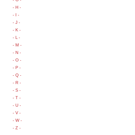
- H -
- I -
- J -
- K -
- L -
- M -
- N -
- O -
- P -
- Q -
- R -
- S -
- T -
- U -
- V -
- W -
- Z -