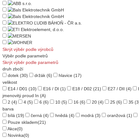
Skrýt výběr podle výrobců
Výběr podle parametrů
Skrýt výběr podle parametrů
druh zboží
dotek
(30)
držák
(6)
hlavice
(17)
velikost
E14 / D01
(10)
E16 / DI
(1)
E18 / D02
(21)
E27 / DII
(4)
jmenovitý proud In (A)
2
(4)
4
(5)
6
(6)
10
(5)
16
(6)
20
(4)
25
(6)
35
(3
barva
bílá
(19)
černá
(4)
hnědá
(4)
modrá
(3)
oranžová
(1)
Pouze skladem
(21)
Akce
(0)
Novinka
(0)