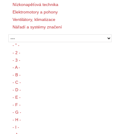
Nízkonapěťová technika
Elektromotory a pohony
Ventilátory, klimatizace
Nářadí a systémy značení
- " -
- 2 -
- 3 -
- A -
- B -
- C -
- D -
- E -
- F -
- G -
- H -
- I -