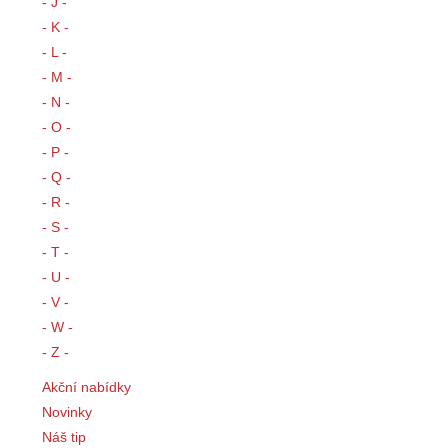
- J -
- K -
- L -
- M -
- N -
- O -
- P -
- Q -
- R -
- S -
- T -
- U -
- V -
- W -
- Z -
Akční nabídky
Novinky
Náš tip