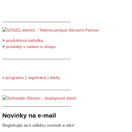
_____________________________
>
produktová nabídka
>
produkty v našem e-shopu
_____________________________
o programu
|
registrace
|
dárky
_____________________________
_____________________________
Novinky na e-mail
Registrujte se k odběru novinek a slev!