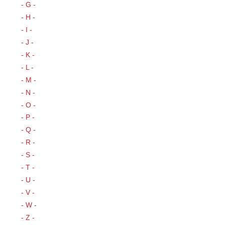
- G -
- H -
- I -
- J -
- K -
- L -
- M -
- N -
- O -
- P -
- Q -
- R -
- S -
- T -
- U -
- V -
- W -
- Z -