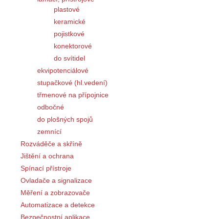
plastové
keramické
pojistkové
konektorové
do svítidel
ekvipotenciálové
stupačkové (hl.vedení)
třmenové na přípojnice
odbočné
do plošných spojů
zemnící
Rozváděče a skříně
Jištění a ochrana
Spínací přístroje
Ovladače a signalizace
Měření a zobrazovače
Automatizace a detekce
Bezpečnostní aplikace