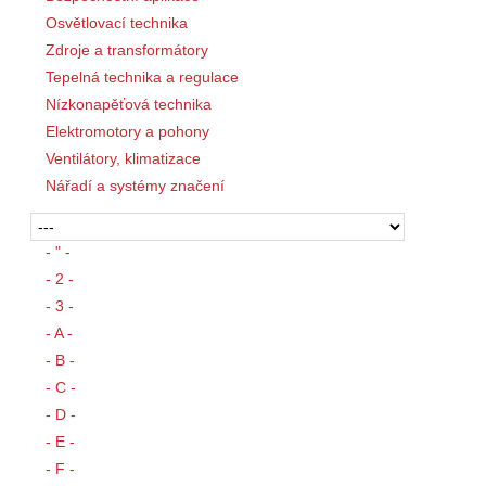
Osvětlovací technika
Zdroje a transformátory
Tepelná technika a regulace
Nízkonapěťová technika
Elektromotory a pohony
Ventilátory, klimatizace
Nářadí a systémy značení
- " -
- 2 -
- 3 -
- A -
- B -
- C -
- D -
- E -
- F -