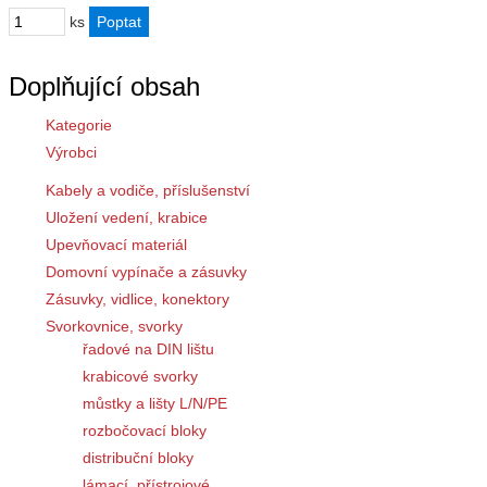
ks
Doplňující obsah
Kategorie
Výrobci
Kabely a vodiče, příslušenství
Uložení vedení, krabice
Upevňovací materiál
Domovní vypínače a zásuvky
Zásuvky, vidlice, konektory
Svorkovnice, svorky
řadové na DIN lištu
krabicové svorky
můstky a lišty L/N/PE
rozbočovací bloky
distribuční bloky
lámací, přístrojové