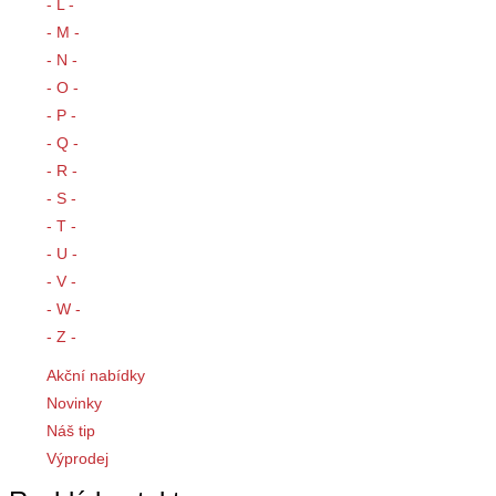
- L -
- M -
- N -
- O -
- P -
- Q -
- R -
- S -
- T -
- U -
- V -
- W -
- Z -
Akční nabídky
Novinky
Náš tip
Výprodej