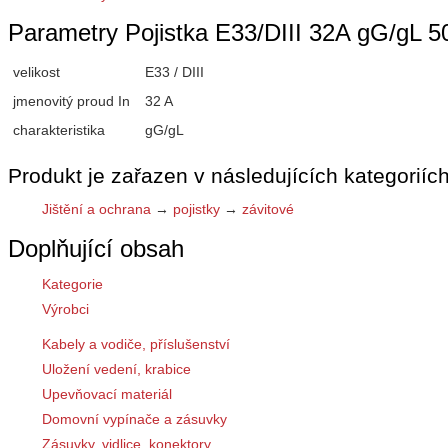
Parametry Pojistka E33/DIII 32A gG/g
velikost
E33 / DIII
jmenovitý proud In
32 A
charakteristika
gG/gL
Produkt je zařazen v následujících kategoriích
Jištění a ochrana
→
pojistky
→
závitové
Doplňující obsah
Kategorie
Výrobci
Kabely a vodiče, příslušenství
Uložení vedení, krabice
Upevňovací materiál
Domovní vypínače a zásuvky
Zásuvky, vidlice, konektory