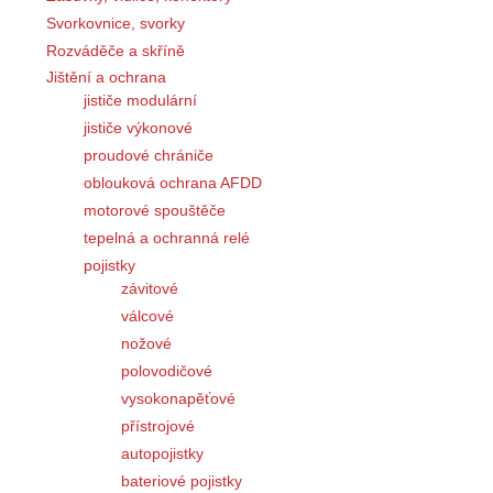
Svorkovnice, svorky
Rozváděče a skříně
Jištění a ochrana
jističe modulární
jističe výkonové
proudové chrániče
oblouková ochrana AFDD
motorové spouštěče
tepelná a ochranná relé
pojistky
závitové
válcové
nožové
polovodičové
vysokonapěťové
přístrojové
autopojistky
bateriové pojistky