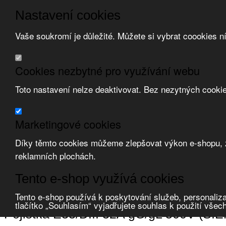
Nastavení cookies
Vaše soukromí je důležité. Můžete si vybrat coookies n
Přeskočit na hlavní obsah
/
Přeskočit na doplňující obsah
Obchodní podmínky
Cookies nezbytné pro využívání webu
Registrace
O nás
Toto nastavení nelze deaktivovat. Bez nezytných cooki
Kontakt
Marketingové cookies
Díky těmto cookies můžeme zlepšovat výkon e-shopu, zo
reklamních plochách.
Zvolte měnu:
Tento e-shop využívá cookies
Přihlásit uživatele
Porovnat produkty
0
Tento e-shop používá k poskytování služeb, personaliza
Úvod
Jištění a ochrana
pojistky
závitové
tlačítko „Souhlasím“ vyjadřujete souhlas k použití všec
Pojistka E33/DIII 32A gG/gL 500V (