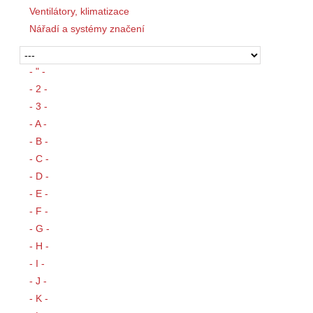
Ventilátory, klimatizace
Nářadí a systémy značení
- " -
- 2 -
- 3 -
- A -
- B -
- C -
- D -
- E -
- F -
- G -
- H -
- I -
- J -
- K -