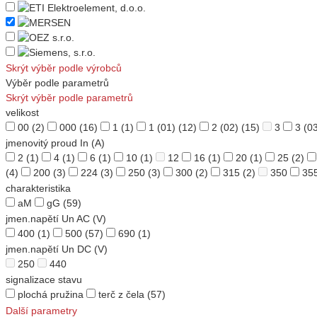
Skrýt výběr podle výrobců
Výběr podle parametrů
Skrýt výběr podle parametrů
velikost
00
(2)
000
(16)
1
(1)
1 (01)
(12)
2 (02)
(15)
3
3 (0
jmenovitý proud In (A)
2
(1)
4
(1)
6
(1)
10
(1)
12
16
(1)
20
(1)
25
(2)
(4)
200
(3)
224
(3)
250
(3)
300
(2)
315
(2)
350
35
charakteristika
aM
gG
(59)
jmen.napětí Un AC (V)
400
(1)
500
(57)
690
(1)
jmen.napětí Un DC (V)
250
440
signalizace stavu
plochá pružina
terč z čela
(57)
Další parametry