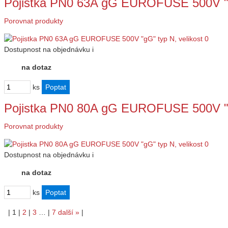
Pojistka PN0 63A gG EUROFUSE 500V "g
Porovnat produkty
Dostupnost
na objednávku
i
na dotaz
ks
Pojistka PN0 80A gG EUROFUSE 500V "g
Porovnat produkty
Dostupnost
na objednávku
i
na dotaz
ks
|
1
|
2
|
3
…
|
7
další
»
|