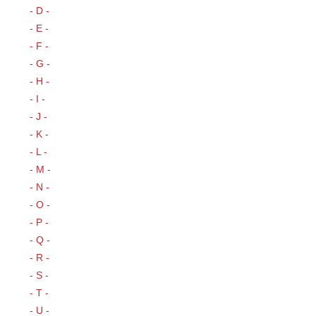
- D -
- E -
- F -
- G -
- H -
- I -
- J -
- K -
- L -
- M -
- N -
- O -
- P -
- Q -
- R -
- S -
- T -
- U -