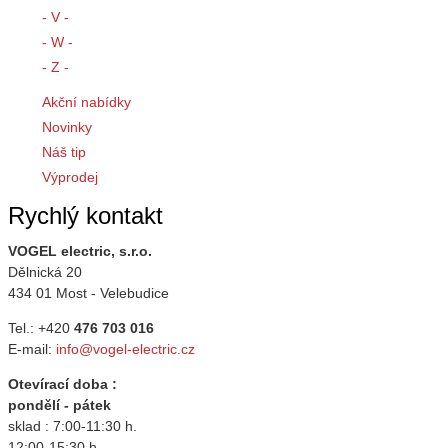
- V -
- W -
- Z -
Akční nabídky
Novinky
Náš tip
Výprodej
Rychlý kontakt
VOGEL electric, s.r.o.
Dělnická 20
434 01 Most - Velebudice
Tel.: +420
476 703 016
E-mail:
info@vogel-electric.cz
Otevírací doba :
pondělí - pátek
sklad : 7:00-11:30 h.
12:00-15:30 h.