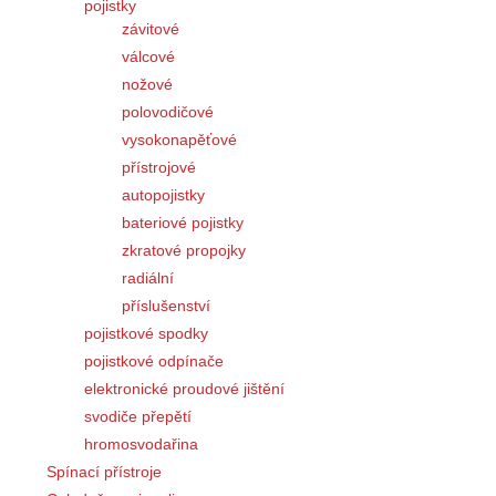
pojistky
závitové
válcové
nožové
polovodičové
vysokonapěťové
přístrojové
autopojistky
bateriové pojistky
zkratové propojky
radiální
příslušenství
pojistkové spodky
pojistkové odpínače
elektronické proudové jištění
svodiče přepětí
hromosvodařina
Spínací přístroje