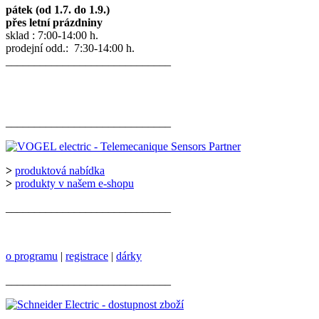
pátek (od 1.7. do 1.9.)
přes letní prázdniny
sklad : 7:00-14:00 h.
prodejní odd.: 7:30-14:00 h.
_____________________________
_____________________________
>
produktová nabídka
>
produkty v našem e-shopu
_____________________________
o programu
|
registrace
|
dárky
_____________________________
_____________________________