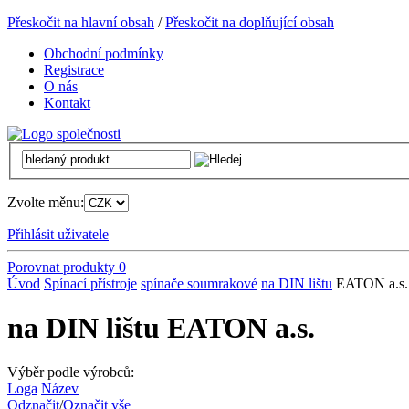
Přeskočit na hlavní obsah
/
Přeskočit na doplňující obsah
Obchodní podmínky
Registrace
O nás
Kontakt
Zvolte měnu:
Přihlásit uživatele
Porovnat produkty
0
Úvod
Spínací přístroje
spínače soumrakové
na DIN lištu
EATON a.s.
na DIN lištu EATON a.s.
Výběr podle výrobců:
Loga
Název
Odznačit
/
Označit vše