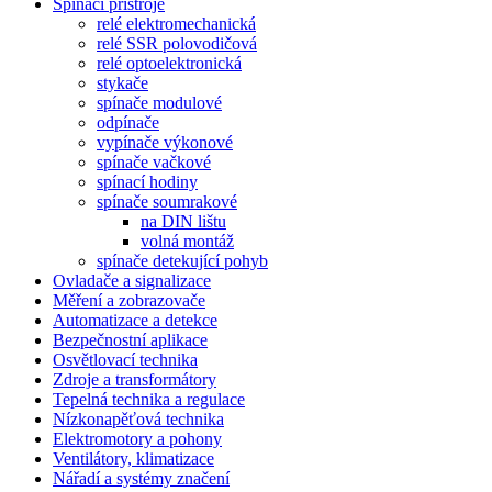
Spínací přístroje
relé elektromechanická
relé SSR polovodičová
relé optoelektronická
stykače
spínače modulové
odpínače
vypínače výkonové
spínače vačkové
spínací hodiny
spínače soumrakové
na DIN lištu
volná montáž
spínače detekující pohyb
Ovladače a signalizace
Měření a zobrazovače
Automatizace a detekce
Bezpečnostní aplikace
Osvětlovací technika
Zdroje a transformátory
Tepelná technika a regulace
Nízkonapěťová technika
Elektromotory a pohony
Ventilátory, klimatizace
Nářadí a systémy značení