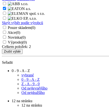
Skrýt výběr podle výrobců
Pouze skladem
(0)
Akce
(0)
Novinka
(0)
Výprodej
(0)
Celkem položek:
2
Seřadit
0 - 9 - A - Z
vybrané
0 - 9 - A - Z
Z - A - 9 - 0
Od nejlevnějšího
Od nejdražšího
12 na stránku
12 na stránku