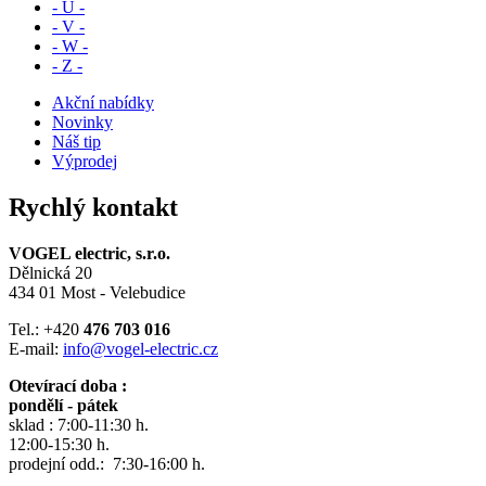
- U -
- V -
- W -
- Z -
Akční nabídky
Novinky
Náš tip
Výprodej
Rychlý kontakt
VOGEL electric, s.r.o.
Dělnická 20
434 01 Most - Velebudice
Tel.: +420
476 703 016
E-mail:
info@vogel-electric.cz
Otevírací doba :
pondělí - pátek
sklad : 7:00-11:30 h.
12:00-15:30 h.
prodejní odd.: 7:30-16:00 h.