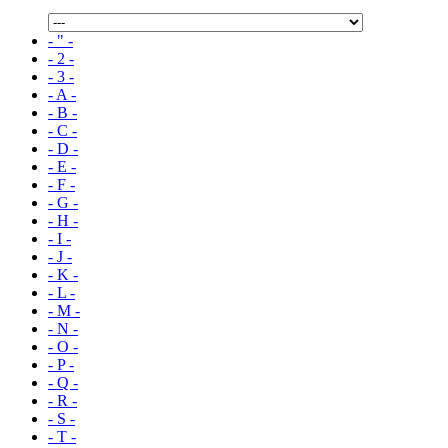
- " -
- 2 -
- 3 -
- A -
- B -
- C -
- D -
- E -
- F -
- G -
- H -
- I -
- J -
- K -
- L -
- M -
- N -
- O -
- P -
- Q -
- R -
- S -
- T -