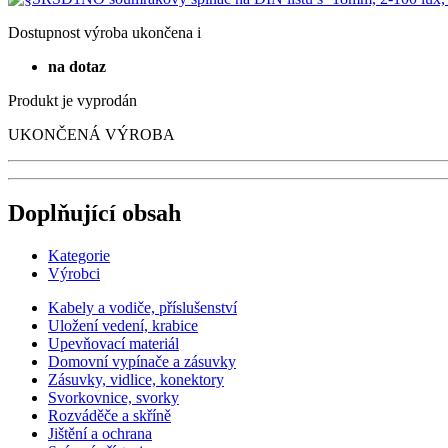
Dostupnost
výroba ukončena
i
na dotaz
Produkt je vyprodán
UKONČENÁ VÝROBA
Doplňující obsah
Kategorie
Výrobci
Kabely a vodiče, příslušenství
Uložení vedení, krabice
Upevňovací materiál
Domovní vypínače a zásuvky
Zásuvky, vidlice, konektory
Svorkovnice, svorky
Rozváděče a skříně
Jištění a ochrana