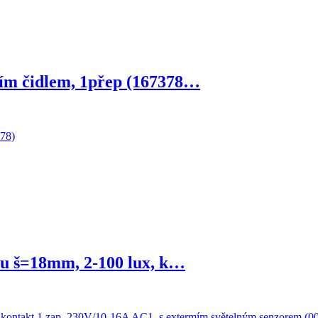
m čidlem, 1přep (167378…
u š=18mm, 2-100 lux, k…