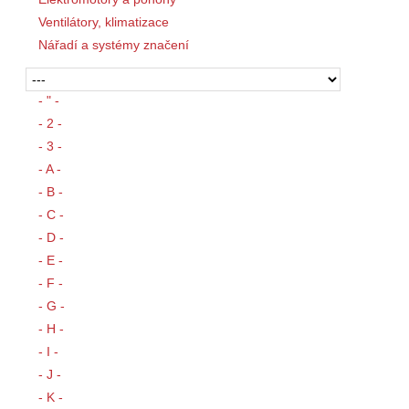
Ventilátory, klimatizace
Nářadí a systémy značení
- " -
- 2 -
- 3 -
- A -
- B -
- C -
- D -
- E -
- F -
- G -
- H -
- I -
- J -
- K -