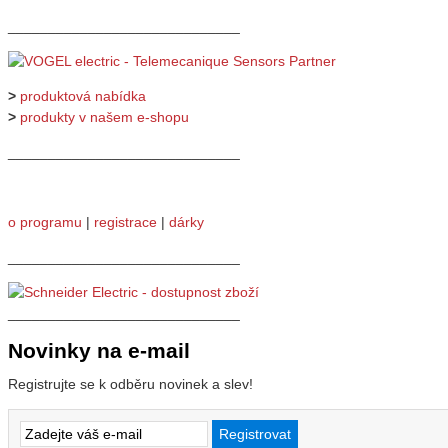
_____________________________
>
produktová nabídka
>
produkty v našem e-shopu
_____________________________
o programu
|
registrace
|
dárky
_____________________________
_____________________________
Novinky na e-mail
Registrujte se k odběru novinek a slev!