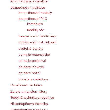
Automatizace a detekce
Bezpečnostní aplikace
bezpečnostní moduly
bezpečnostní PLC
kompaktní
moduly v/v
bezpečnostní kontroléry
odblokování ovl. rukojeti
světelné bariéry
spínače magnetické
spínače polohové
spínače lankové
spínače nožní
hlásiče a detektory
Osvětlovací technika
Zdroje a transformátory
Tepelná technika a regulace
Nízkonapěťová technika
Elektromotory a pohony