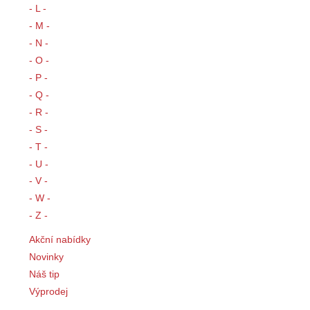
- L -
- M -
- N -
- O -
- P -
- Q -
- R -
- S -
- T -
- U -
- V -
- W -
- Z -
Akční nabídky
Novinky
Náš tip
Výprodej