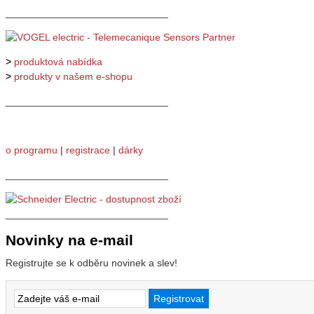
_____________________________
>
produktová nabídka
>
produkty v našem e-shopu
_____________________________
o programu
|
registrace
|
dárky
_____________________________
_____________________________
Novinky na e-mail
Registrujte se k odběru novinek a slev!