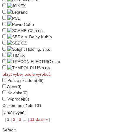
Skrýt výběr podle výrobců
Pouze skladem
(36)
Akce
(0)
Novinka
(0)
Výprodej
(0)
Celkem položek:
131
|
1
|
2
|
3
…
|
11
další
»
|
Seřadit