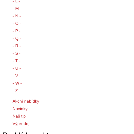
- L -
- M -
- N -
- O -
- P -
- Q -
- R -
- S -
- T -
- U -
- V -
- W -
- Z -
Akční nabídky
Novinky
Náš tip
Výprodej