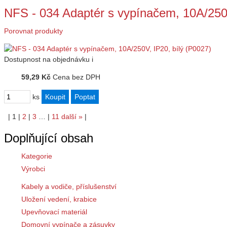
NFS - 034 Adaptér s vypínačem, 10A/250V
Porovnat produkty
Dostupnost
na objednávku
i
59,29 Kč
Cena bez DPH
ks
|
1
|
2
|
3
…
|
11
další
»
|
Doplňující obsah
Kategorie
Výrobci
Kabely a vodiče, příslušenství
Uložení vedení, krabice
Upevňovací materiál
Domovní vypínače a zásuvky