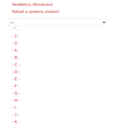
Ventilátory, klimatizace
Nářadí a systémy značení
- " -
- 2 -
- 3 -
- A -
- B -
- C -
- D -
- E -
- F -
- G -
- H -
- I -
- J -
- K -