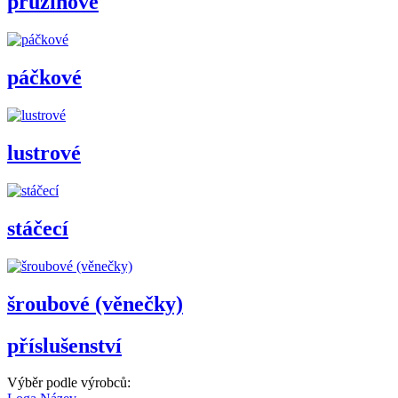
pružinové
páčkové
lustrové
stáčecí
šroubové (věnečky)
příslušenství
Výběr podle výrobců: