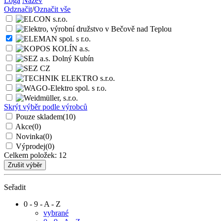
Loga
Název
Odznačit
/
Označit vše
Skrýt výběr podle výrobců
Pouze skladem
(10)
Akce
(0)
Novinka
(0)
Výprodej
(0)
Celkem položek:
12
Seřadit
0 - 9 - A - Z
vybrané