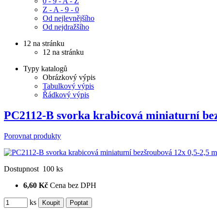
0 - 9 - A - Z
Z - A - 9 - 0
Od nejlevnějšího
Od nejdražšího
12 na stránku
12 na stránku
Typy katalogů
Obrázkový výpis
Tabulkový výpis
Řádkový výpis
PC2112-B svorka krabicová miniaturní be
Porovnat produkty
Dostupnost
100 ks
6,60 Kč
Cena bez DPH
ks