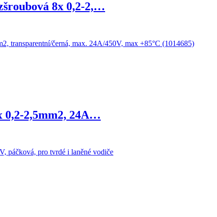
zšroubová 8x 0,2-2,…
2x 0,2-2,5mm2, 24A…