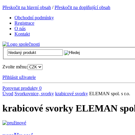
Přeskočit na hlavní obsah
/
Přeskočit na doplňující obsah
Obchodní podmínky
Registrace
O nás
Kontakt
Zvolte měnu:
Přihlásit uživatele
Porovnat produkty
0
Úvod
Svorkovnice, svorky
krabicové svorky
ELEMAN spol. s r.o.
krabicové svorky ELEMAN spol. 