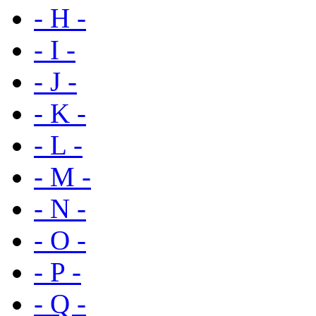
- H -
- I -
- J -
- K -
- L -
- M -
- N -
- O -
- P -
- Q -