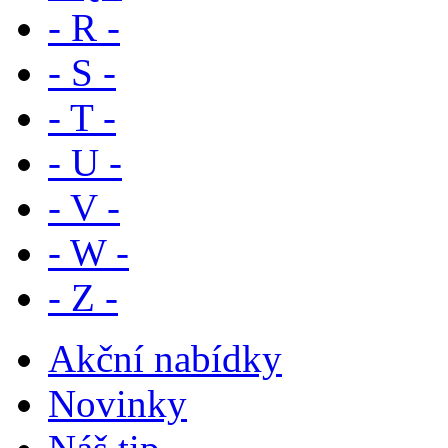
- R -
- S -
- T -
- U -
- V -
- W -
- Z -
Akční nabídky
Novinky