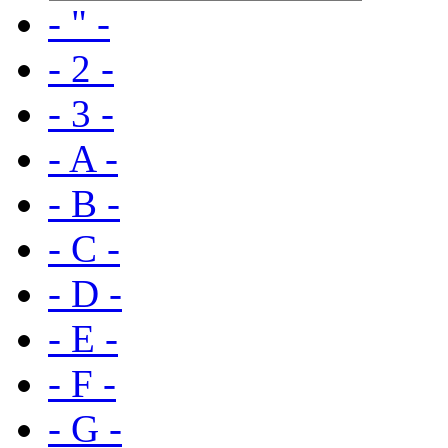
- " -
- 2 -
- 3 -
- A -
- B -
- C -
- D -
- E -
- F -
- G -