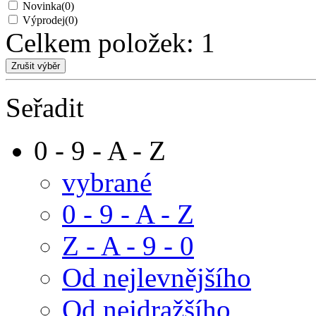
Novinka
(0)
Výprodej
(0)
Celkem položek:
1
Seřadit
0 - 9 - A - Z
vybrané
0 - 9 - A - Z
Z - A - 9 - 0
Od nejlevnějšího
Od nejdražšího