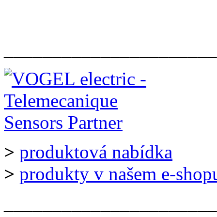
______________________
>
produktová nabídka
>
produkty v našem e-shop
______________________