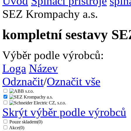
Úvod
Spínací přístroje
spín
SEZ Krompachy a.s.
kompletní sestavy SE
Výběr podle výrobců:
Loga
Název
Odznačit
/
Označit vše
Skrýt výběr podle výrobců
Pouze skladem
(0)
Akce
(0)