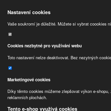
Nastavení cookies
Vaše soukromí je důležité. Můžete si vybrat coookies n
Přeskočit na hlavní obsah
/
Přeskočit na doplňující obsah
Obchodní podmínky
Registrace
O nás
Cookies nezbytné pro využívání webu
Kontakt
Toto nastavení nelze deaktivovat. Bez nezytných cooki
Marketingové cookies
Díky těmto cookies můžeme zlepšovat výkon e-shopu, zo
Zvolte měnu:
reklamních plochách.
Přihlásit uživatele
Tento e-shop využívá cookies