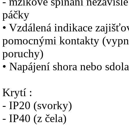
- mžikové spínání nezávislé
páčky
• Vzdálená indikace zajišťo
pomocnými kontakty (vypnut
poruchy)
• Napájení shora nebo sdola
Krytí :
- IP20 (svorky)
- IP40 (z čela)