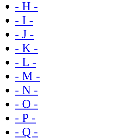
- H -
- I -
- J -
- K -
- L -
- M -
- N -
- O -
- P -
- Q -