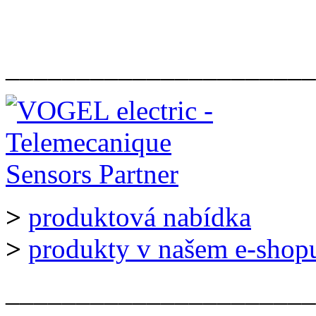
______________________
>
produktová nabídka
>
produkty v našem e-shop
______________________