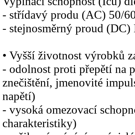
Vypínací schopnost (Icu) d
- střídavý produ (AC) 50/
- stejnosměrný proud (DC)
• Vyšší životnost výrobků za
- odolnost proti přepětí na
znečištění, jmenovité impul
napětí)
- vysoká omezovací schopno
charakteristiky)