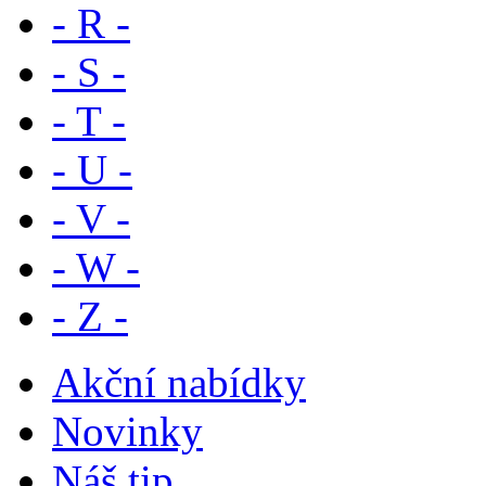
- R -
- S -
- T -
- U -
- V -
- W -
- Z -
Akční nabídky
Novinky
Náš tip