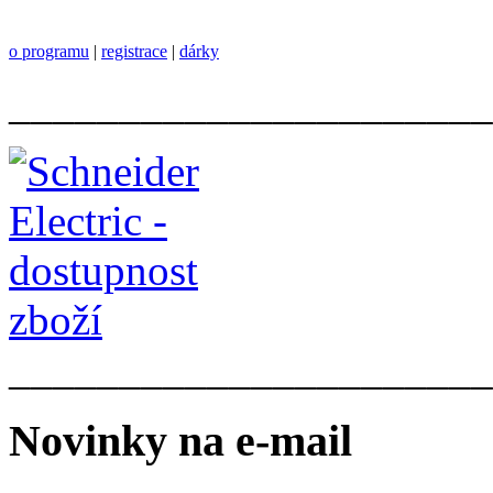
o programu
|
registrace
|
dárky
______________________
______________________
Novinky na e-mail