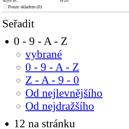
krytí IP..
IP20
Pouze skladem (0)
Seřadit
0 - 9 - A - Z
vybrané
0 - 9 - A - Z
Z - A - 9 - 0
Od nejlevnějšího
Od nejdražšího
12 na stránku