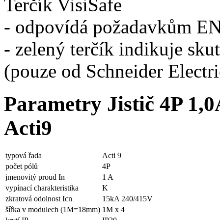
Terčík VisiSafe
- odpovídá požadavkům EN
- zelený terčík indikuje sku
(pouze od Schneider Electri
Parametry Jistič 4P 1
Acti9
typová řada
Acti 9
počet pólů
4P
jmenovitý proud In
1 A
vypínací charakteristika
K
zkratová odolnost Icn
15kA 240/415V
šířka v modulech (1M=18mm)
1M x 4