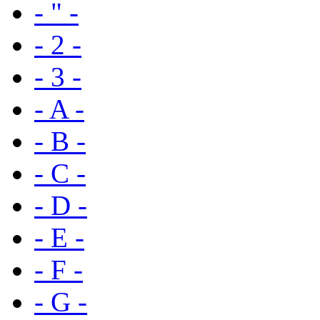
- " -
- 2 -
- 3 -
- A -
- B -
- C -
- D -
- E -
- F -
- G -