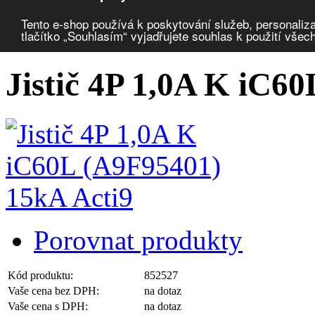
Porovnat produkty
0
Tento e-shop používá k poskytování služeb, personaliza
tlačítko „Souhlasím“ vyjadřujete souhlas k použití všec
Úvod
Jištění a ochrana
jističe modulární
jističe
Jistič 4P 1,0A K iC6
Porovnat produkty
Kód produktu:
852527
Vaše cena bez DPH:
na dotaz
Vaše cena s DPH:
na dotaz