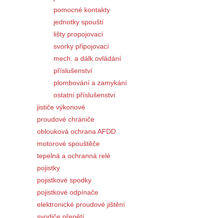
pomocné kontakty
jednotky spouští
lišty propojovací
svorky připojovací
mech. a dálk.ovládání
příslušenství
plombování a zamykání
ostatní příslušenství
jističe výkonové
proudové chrániče
oblouková ochrana AFDD
motorové spouštěče
tepelná a ochranná relé
pojistky
pojistkové spodky
pojistkové odpínače
elektronické proudové jištění
svodiče přepětí