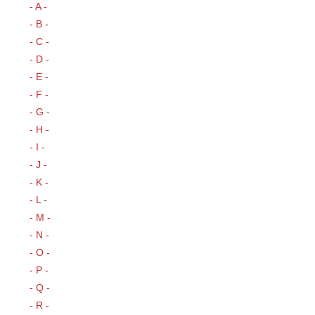
- A -
- B -
- C -
- D -
- E -
- F -
- G -
- H -
- I -
- J -
- K -
- L -
- M -
- N -
- O -
- P -
- Q -
- R -