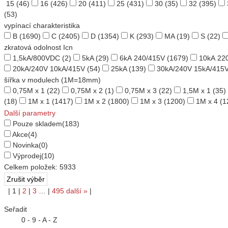
15
(46)
16
(426)
20
(411)
25
(431)
30
(35)
32
(395)
(53)
vypínací charakteristika
B
(1690)
C
(2405)
D
(1354)
K
(293)
MA
(19)
S
(22)
zkratová odolnost Icn
1,5kA/800VDC
(2)
5kA
(29)
6kA 240/415V
(1679)
10kA 22
20kA/240V 10kA/415V
(54)
25kA
(139)
30kA/240V 15kA/415
šířka v modulech (1M=18mm)
0,75M x 1
(22)
0,75M x 2
(1)
0,75M x 3
(22)
1,5M x 1
(35)
(18)
1M x 1
(1417)
1M x 2
(1800)
1M x 3
(1200)
1M x 4
(1
Další parametry
Pouze skladem
(183)
Akce
(4)
Novinka
(0)
Výprodej
(10)
Celkem položek:
5933
|
1
|
2
|
3
…
|
495
další
»
|
Seřadit
0 - 9 - A - Z