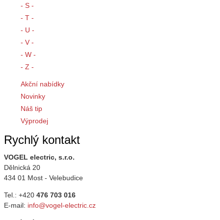
- S -
- T -
- U -
- V -
- W -
- Z -
Akční nabídky
Novinky
Náš tip
Výprodej
Rychlý kontakt
VOGEL electric, s.r.o.
Dělnická 20
434 01 Most - Velebudice
Tel.: +420
476 703 016
E-mail:
info@vogel-electric.cz