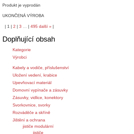
Produkt je vyprodán
UKONČENÁ VÝROBA
|
1
|
2
|
3
…
|
495
další
»
|
Doplňující obsah
Kategorie
Výrobci
Kabely a vodiče, příslušenství
Uložení vedení, krabice
Upevňovací materiál
Domovní vypínače a zásuvky
Zásuvky, vidlice, konektory
Svorkovnice, svorky
Rozváděče a skříně
Jištění a ochrana
jističe modulární
jističe