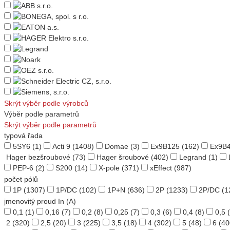
Skrýt výběr podle výrobců
Výběr podle parametrů
Skrýt výběr podle parametrů
typová řada
5SY6
(1)
Acti 9
(1408)
Domae
(3)
Ex9B125
(162)
Ex9B
Hager bezšroubové
(73)
Hager šroubové
(402)
Legrand
(1)
PEP-6
(2)
S200
(14)
X-pole
(371)
xEffect
(987)
počet pólů
1P
(1307)
1P/DC
(102)
1P+N
(636)
2P
(1233)
2P/DC
(1
jmenovitý proud In (A)
0,1
(1)
0,16
(7)
0,2
(8)
0,25
(7)
0,3
(6)
0,4
(8)
0,5
(
2
(320)
2,5
(20)
3
(225)
3,5
(18)
4
(302)
5
(48)
6
(40