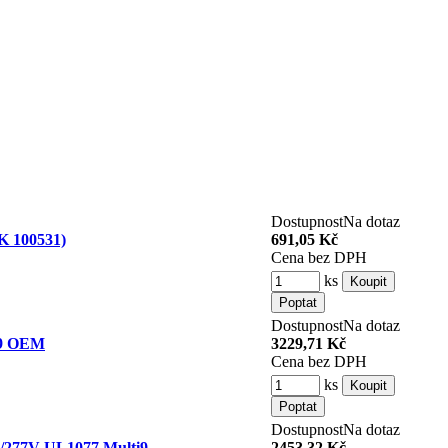
Dostupnost
Na dotaz
K 100531)
691,05 Kč
Cena bez DPH
ks
Dostupnost
Na dotaz
i9 OEM
3229,71 Kč
Cena bez DPH
ks
Dostupnost
Na dotaz
Y/277V UL1077 Multi9
2453,32 Kč