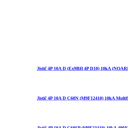
Jistič 4P 10A D (Ex9BH 4P D10) 10kA (NOAR
Jistič 4P 10A D C60N (M9F12410) 10kA Mult
Jistič 4P 10A D C60SP (M9F23410) 10kA 480