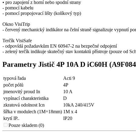
• pro zapojení z horní nebo spodní strany
- pomocí kabelu
- pomocí propojovací lišty (kolíkový typ)
Okno VisiTrip
- červený mechanický indikátor na čelní straně signalizuje vypnutí p
Terčík VisiSafe
- odpovídá požadavkům EN 60947-2 na bezpečné odpojení
- zelený terčík indikuje skutečný stav kontaktů přístroje (pouze od Sch
Parametry Jistič 4P 10A D iC60H (A9F084
typová řada
Acti 9
počet pólů
4P
jmenovitý proud In
10 A
vypínací charakteristika
D
zkratová odolnost Icn
10kA 240/415V
šířka v modulech (1M=18mm)
1M x 4
krytí IP..
IP20
Pouze skladem (0)