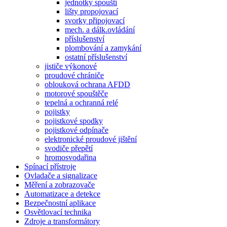
jednotky spouští
lišty propojovací
svorky připojovací
mech. a dálk.ovládání
příslušenství
plombování a zamykání
ostatní příslušenství
jističe výkonové
proudové chrániče
oblouková ochrana AFDD
motorové spouštěče
tepelná a ochranná relé
pojistky
pojistkové spodky
pojistkové odpínače
elektronické proudové jištění
svodiče přepětí
hromosvodařina
Spínací přístroje
Ovladače a signalizace
Měření a zobrazovače
Automatizace a detekce
Bezpečnostní aplikace
Osvětlovací technika
Zdroje a transformátory