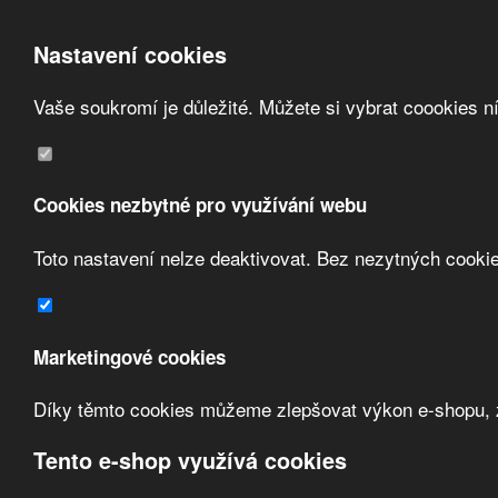
Nastavení cookies
Vaše soukromí je důležité. Můžete si vybrat coookies n
Přeskočit na hlavní obsah
/
Přeskočit na doplňující obsah
Obchodní podmínky
Registrace
O nás
Cookies nezbytné pro využívání webu
Kontakt
Toto nastavení nelze deaktivovat. Bez nezytných cooki
Zvolte měnu:
Marketingové cookies
Přihlásit uživatele
Díky těmto cookies můžeme zlepšovat výkon e-shopu, zo
Porovnat produkty
0
Úvod
Jištění a ochrana
jističe modulární
jističe
Tento e-shop využívá cookies
Jistič 4P 10A D iC60H (A9F0841