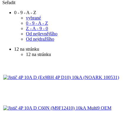
Seřadit
0 - 9 - A - Z
vybrané
0 - 9 - A - Z
Z - A - 9 - 0
Od nejlevnějšího
Od nejdražšího
12 na stránku
12 na stránku