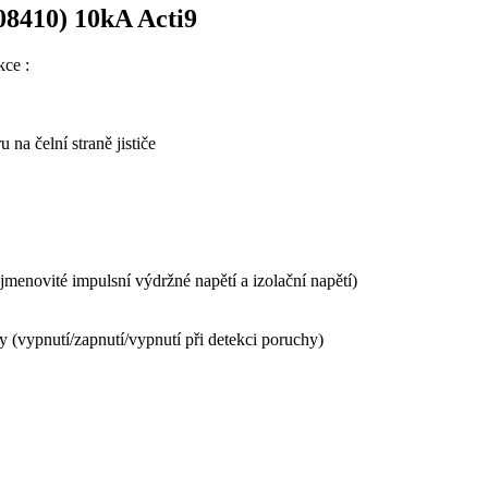
08410) 10kA Acti9
kce :
na čelní straně jističe
 jmenovité impulsní výdržné napětí a izolační napětí)
 (vypnutí/zapnutí/vypnutí při detekci poruchy)