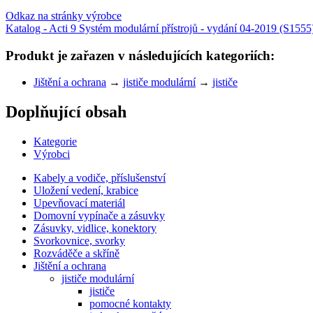
Odkaz na stránky výrobce
Katalog - Acti 9 Systém modulární přístrojů - vydání 04-2019 (S1555
Produkt je zařazen v následujících kategoriích:
Jištění a ochrana
→
jističe modulární
→
jističe
Doplňující obsah
Kategorie
Výrobci
Kabely a vodiče, příslušenství
Uložení vedení, krabice
Upevňovací materiál
Domovní vypínače a zásuvky
Zásuvky, vidlice, konektory
Svorkovnice, svorky
Rozváděče a skříně
Jištění a ochrana
jističe modulární
jističe
pomocné kontakty