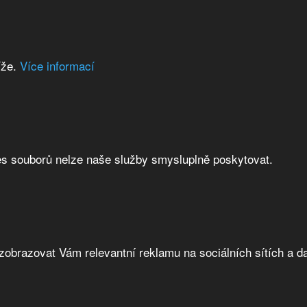
íže.
Více informací
es souborů nelze naše služby smysluplně poskytovat.
brazovat Vám relevantní reklamu na sociálních sítích a da
0) 10kA Acti9