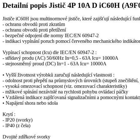
Detailní popis Jistič 4P 10A D iC60H (A9F
Jističe iC60H jsou multinormové jističe, které zajišťují následující fun
- ochranu obvodů proti zkratům
- ochranu obvodů proti přetížení
- bezpečné odpojení dle normy IEC/EN 60947-2
- indikaci vypínání poruch pomocí červeného mechanického indikátoru 
Vypínací schopnost (Icu) dle IEC/EN 60947-2 :
- střídavý produ (AC) 50/60Hz In=0,5 - 63A Icu= 10000A
- stejnosměrný proud (DC) In=1 - 63A Icu= 10000A
• Vyšší životnost výrobků zaručují následující vlastnosti :
- odolnost proti přepětí na průmyslových úrovních (stupeň znečištění,
- vysoká omezovací schopnost (viz. omezovací charakteristiky)
- mžikové spínání nezávislé na rychlosti pohybu ovládací páčky
• Vzdálená indikace zajišťovaná signalizačními a pomocnými kontakty
• Napájení shora nebo sdola
Krytí :
- IP20 (svorky)
- IP40 (z čela)
Dvojité zdířkové svorky