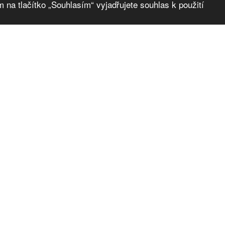
 na tlačítko „Souhlasím“ vyjadřujete souhlas k použití