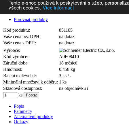
Tento e-shop používá k poskytování služeb, personaliza
všech cookies.
Více informací
Porovnat produkty
Kód produktu:
851105
Vaše cena bez DPH:
na dotaz
Vaše cena s DPH:
na dotaz
Výrobce:
Kód výrobce:
A9F08410
Záruční doba:
18 měsíců
Hmotnost:
0,458 kg
Balení malé/velké:
3 ks / -
Minimální množství k odběru:
1 ks
Skladová dostupnost:
na objednávku
i
ks
Popis
Parametry
Alternativní produkty
Odkazy