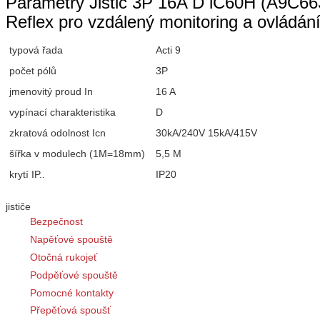
Parametry Jistič 3P 16A D iC60H (A9C663
Reflex pro vzdálený monitoring a ovládání 
typová řada
Acti 9
počet pólů
3P
jmenovitý proud In
16 A
vypínací charakteristika
D
zkratová odolnost Icn
30kA/240V 15kA/415V
šířka v modulech (1M=18mm)
5,5 M
krytí IP..
IP20
jističe
Bezpečnost
Napěťové spouště
Otočná rukojeť
Podpěťové spouště
Pomocné kontakty
Přepěťová spoušť