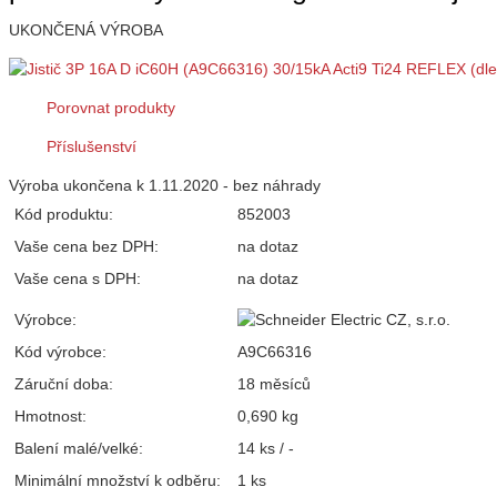
UKONČENÁ VÝROBA
Porovnat produkty
Příslušenství
Výroba ukončena k 1.11.2020 - bez náhrady
Kód produktu:
852003
Vaše cena bez DPH:
na dotaz
Vaše cena s DPH:
na dotaz
Výrobce:
Kód výrobce:
A9C66316
Záruční doba:
18 měsíců
Hmotnost:
0,690 kg
Balení malé/velké:
14 ks / -
Minimální množství k odběru:
1 ks