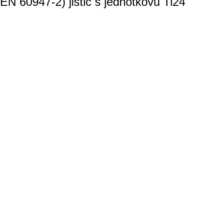
N 60947-2) jistič s jednotkovu Ti24