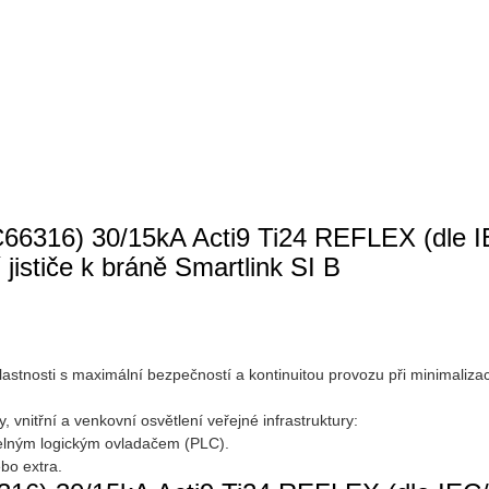
C66316) 30/15kA Acti9 Ti24 REFLEX (dle IE
jističe k bráně Smartlink SI B
a vlastnosti s maximální bezpečností a kontinuitou provozu při minimaliza
 vnitřní a venkovní osvětlení veřejné infrastruktury:
telným logickým ovladačem (PLC).
bo extra.