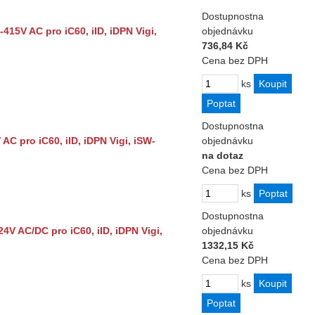
Dostupnost
na
15V AC pro iC60, iID, iDPN Vigi,
objednávku
736,84 Kč
Cena bez DPH
ks
Dostupnost
na
C pro iC60, iID, iDPN Vigi, iSW-
objednávku
na dotaz
Cena bez DPH
ks
Dostupnost
na
V AC/DC pro iC60, iID, iDPN Vigi,
objednávku
1332,15 Kč
Cena bez DPH
ks