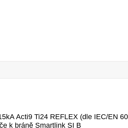
5kA Acti9 Ti24 REFLEX (dle IEC/EN 6094
iče k bráně Smartlink SI B