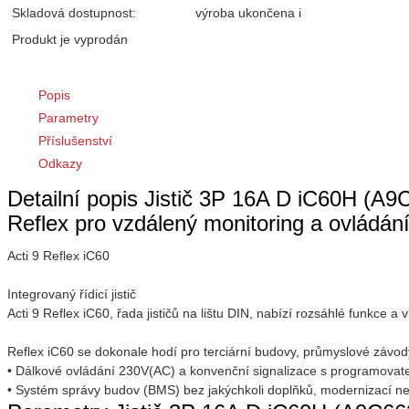
Skladová dostupnost:
výroba ukončena
i
Produkt je vyprodán
Popis
Parametry
Příslušenství
Odkazy
Detailní popis Jistič 3P 16A D iC60H (A9
Reflex pro vzdálený monitoring a ovládání 
Acti 9 Reflex iC60
Integrovaný řídicí jistič
Acti 9 Reflex iC60, řada jističů na lištu DIN, nabízí rozsáhlé funkce 
Reflex iC60 se dokonale hodí pro terciární budovy, průmyslové závody,
• Dálkové ovládání 230V(AC) a konvenční signalizace s programova
• Systém správy budov (BMS) bez jakýchkoli doplňků, modernizací ne