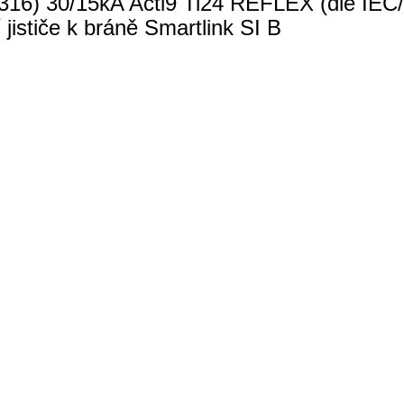
16) 30/15kA Acti9 Ti24 REFLEX (dle IEC/E
jističe k bráně Smartlink SI B