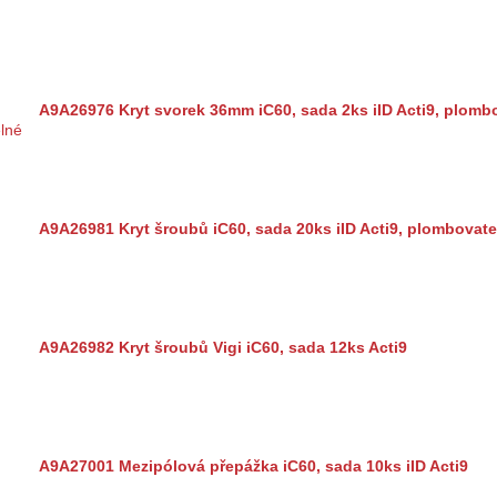
A9A26976 Kryt svorek 36mm iC60, sada 2ks iID Acti9, plomb
A9A26981 Kryt šroubů iC60, sada 20ks iID Acti9, plombovate
A9A26982 Kryt šroubů Vigi iC60, sada 12ks Acti9
A9A27001 Mezipólová přepážka iC60, sada 10ks iID Acti9