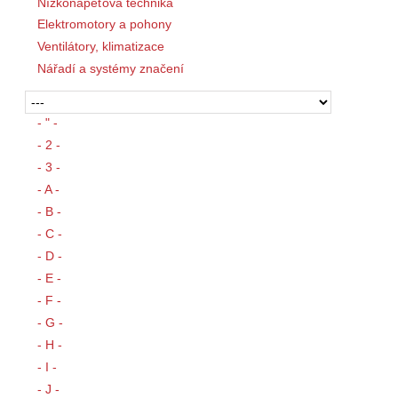
Nízkonapěťová technika
Elektromotory a pohony
Ventilátory, klimatizace
Nářadí a systémy značení
- " -
- 2 -
- 3 -
- A -
- B -
- C -
- D -
- E -
- F -
- G -
- H -
- I -
- J -