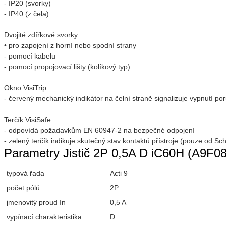
- IP20 (svorky)
- IP40 (z čela)
Dvojité zdířkové svorky
• pro zapojení z horní nebo spodní strany
- pomocí kabelu
- pomocí propojovací lišty (kolíkový typ)
Okno VisiTrip
- červený mechanický indikátor na čelní straně signalizuje vypnutí po
Terčík VisiSafe
- odpovídá požadavkům EN 60947-2 na bezpečné odpojení
- zelený terčík indikuje skutečný stav kontaktů přístroje (pouze od Sch
Parametry Jistič 2P 0,5A D iC60H (A9F08
typová řada
Acti 9
počet pólů
2P
jmenovitý proud In
0,5 A
vypínací charakteristika
D