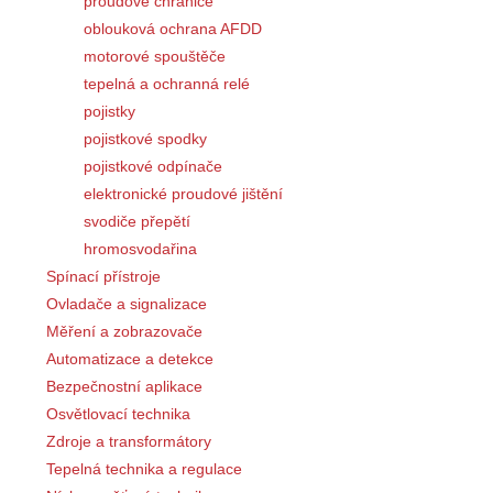
proudové chrániče
oblouková ochrana AFDD
motorové spouštěče
tepelná a ochranná relé
pojistky
pojistkové spodky
pojistkové odpínače
elektronické proudové jištění
svodiče přepětí
hromosvodařina
Spínací přístroje
Ovladače a signalizace
Měření a zobrazovače
Automatizace a detekce
Bezpečnostní aplikace
Osvětlovací technika
Zdroje a transformátory
Tepelná technika a regulace