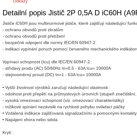
Odkazy
Detailní popis Jistič 2P 0,5A D iC60H (A
Jističe iC60H jsou multinormové jističe, které zajišťují následující funk
- ochranu obvodů proti zkratům
- ochranu obvodů proti přetížení
- bezpečné odpojení dle normy IEC/EN 60947-2
- indikaci vypínání poruch pomocí červeného mechanického indikátoru 
Vypínací schopnost (Icu) dle IEC/EN 60947-2 :
- střídavý produ (AC) 50/60Hz In=0,5 - 63A Icu= 10000A
- stejnosměrný proud (DC) In=1 - 63A Icu= 10000A
• Vyšší životnost výrobků zaručují následující vlastnosti :
- odolnost proti přepětí na průmyslových úrovních (stupeň znečištění,
- vysoká omezovací schopnost (viz. omezovací charakteristiky)
- mžikové spínání nezávislé na rychlosti pohybu ovládací páčky
• Vzdálená indikace zajišťovaná signalizačními a pomocnými kontakty 
• Napájení shora nebo sdola
Krytí :