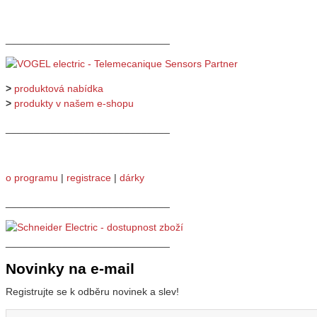
_____________________________
>
produktová nabídka
>
produkty v našem e-shopu
_____________________________
o programu
|
registrace
|
dárky
_____________________________
_____________________________
Novinky na e-mail
Registrujte se k odběru novinek a slev!