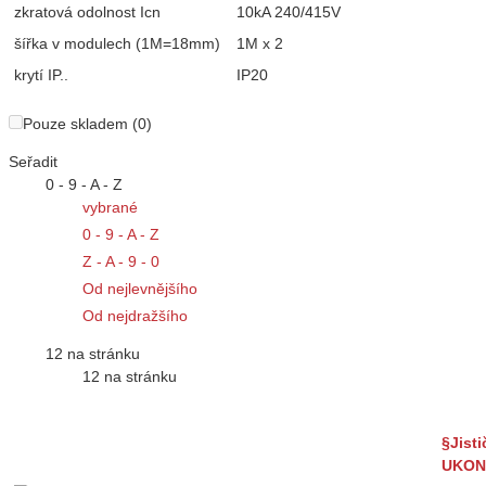
zkratová odolnost Icn
10kA 240/415V
šířka v modulech (1M=18mm)
1M x 2
krytí IP..
IP20
Pouze skladem (0)
Seřadit
0 - 9 - A - Z
vybrané
0 - 9 - A - Z
Z - A - 9 - 0
Od nejlevnějšího
Od nejdražšího
12 na stránku
12 na stránku
§Jist
UKON