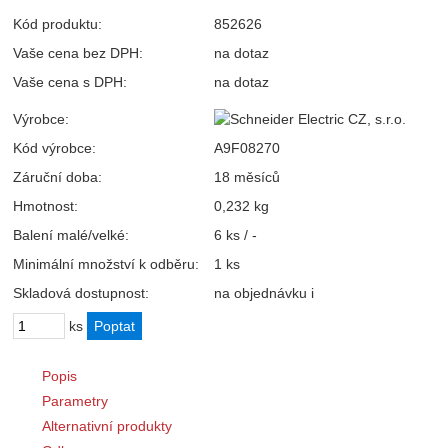
Kód produktu:
852626
Vaše cena bez DPH:
na dotaz
Vaše cena s DPH:
na dotaz
Výrobce:
Kód výrobce:
A9F08270
Záruční doba:
18 měsíců
Hmotnost:
0,232 kg
Balení malé/velké:
6 ks / -
Minimální množství k odběru:
1 ks
Skladová dostupnost:
na objednávku
i
ks
Popis
Parametry
Alternativní produkty