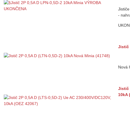
Jisti
- nahr
UKON
Jisti
Nová ř
Jisti
10kA 