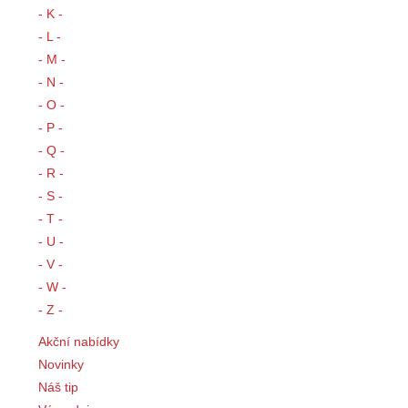
- K -
- L -
- M -
- N -
- O -
- P -
- Q -
- R -
- S -
- T -
- U -
- V -
- W -
- Z -
Akční nabídky
Novinky
Náš tip