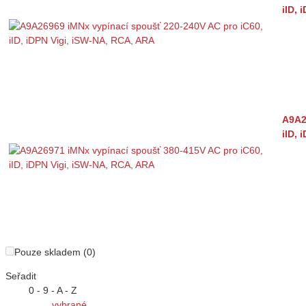
iID, 
A9A2
iID, 
Pouze skladem (0)
Seřadit
0 - 9 - A - Z
vybrané