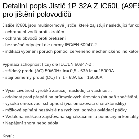
Detailní popis Jistič 1P 32A Z iC60L (A9F
pro jištění polovodičů
Jističe iC60L jsou multinormové jističe, které zajišťují následující funkc
- ochranu obvodů proti zkratům
- ochranu obvodů proti přetížení
- bezpečné odpojení dle normy IEC/EN 60947-2
- indikaci vypínání poruch pomocí červeného mechanického indikátoru 
Vypínací schopnost (Icu) dle IEC/EN 60947-2 :
- střídavý produ (AC) 50/60Hz In= 0,5 - 63A Icu= 15000A
- stejnosměrný proud (DC) In=1 - 63A Icu= 15000A
• Vyšší životnost výrobků zaručují následující vlastnosti :
- odolnost proti přepětí na průmyslových úrovních (stupeň znečištění,
- vysoká omezovací schopnost (viz. omezovací charakteristiky)
- mžikové spínání nezávislé na rychlosti pohybu ovládací páčky
• Vzdálená indikace zajišťovaná signalizačními a pomocnými kontakty 
• Napájení shora nebo sdola
Krytí :