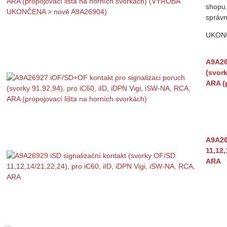
shopu.
správn
UKON
A9A26
(svork
ARA (
A9A26
11,12,
ARA