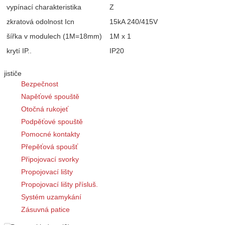
vypínací charakteristika
Z
zkratová odolnost Icn
15kA 240/415V
šířka v modulech (1M=18mm)
1M x 1
krytí IP..
IP20
jističe
Bezpečnost
Napěťové spouště
Otočná rukojeť
Podpěťové spouště
Pomocné kontakty
Přepěťová spoušť
Připojovací svorky
Propojovací lišty
Propojovací lišty přísluš.
Systém uzamykání
Zásuvná patice