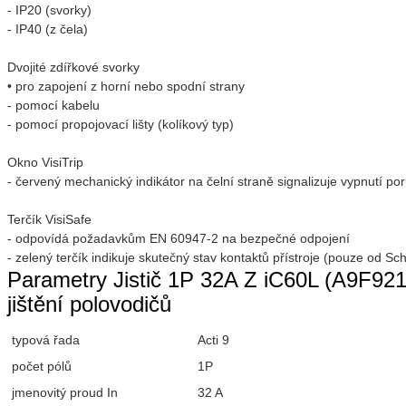
- IP20 (svorky)
- IP40 (z čela)
Dvojité zdířkové svorky
• pro zapojení z horní nebo spodní strany
- pomocí kabelu
- pomocí propojovací lišty (kolíkový typ)
Okno VisiTrip
- červený mechanický indikátor na čelní straně signalizuje vypnutí po
Terčík VisiSafe
- odpovídá požadavkům EN 60947-2 na bezpečné odpojení
- zelený terčík indikuje skutečný stav kontaktů přístroje (pouze od Sch
Parametry Jistič 1P 32A Z iC60L (A9F9213
jištění polovodičů
typová řada
Acti 9
počet pólů
1P
jmenovitý proud In
32 A