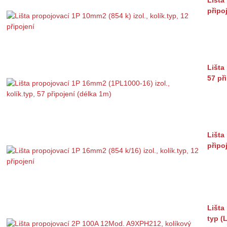
připo
Lišta
57 př
Lišta
připo
Lišta
typ (