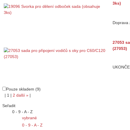
3ks)
Doprava
27053 sa
(27053)
UKONČE
Pouze skladem (9)
|
1
|
2
další
»
|
Seřadit
0 - 9 - A - Z
vybrané
0 - 9 - A - Z