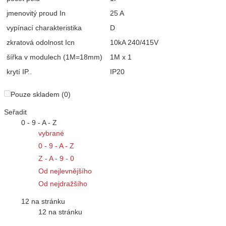
jmenovitý proud In
25 A
vypínací charakteristika
D
zkratová odolnost Icn
10kA 240/415V
šířka v modulech (1M=18mm)
1M x 1
krytí IP..
IP20
Pouze skladem (0)
Seřadit
0 - 9 - A - Z
vybrané
0 - 9 - A - Z
Z - A - 9 - 0
Od nejlevnějšího
Od nejdražšího
12 na stránku
12 na stránku