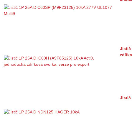
Jisti
zdířk
Jisti