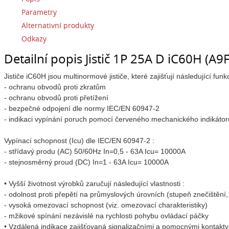
Parametry
Alternativní produkty
Odkazy
Detailní popis Jistič 1P 25A D iC60H (A
Jističe iC60H jsou multinormové jističe, které zajišťují následující funk
- ochranu obvodů proti zkratům
- ochranu obvodů proti přetížení
- bezpečné odpojení dle normy IEC/EN 60947-2
- indikaci vypínání poruch pomocí červeného mechanického indikátoru 
Vypínací schopnost (Icu) dle IEC/EN 60947-2 :
- střídavý produ (AC) 50/60Hz In=0,5 - 63A Icu= 10000A
- stejnosměrný proud (DC) In=1 - 63A Icu= 10000A
• Vyšší životnost výrobků zaručují následující vlastnosti :
- odolnost proti přepětí na průmyslových úrovních (stupeň znečištění,
- vysoká omezovací schopnost (viz. omezovací charakteristiky)
- mžikové spínání nezávislé na rychlosti pohybu ovládací páčky
• Vzdálená indikace zajišťovaná signalizačními a pomocnými kontakty 