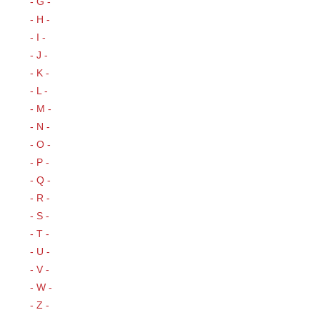
- G -
- H -
- I -
- J -
- K -
- L -
- M -
- N -
- O -
- P -
- Q -
- R -
- S -
- T -
- U -
- V -
- W -
- Z -