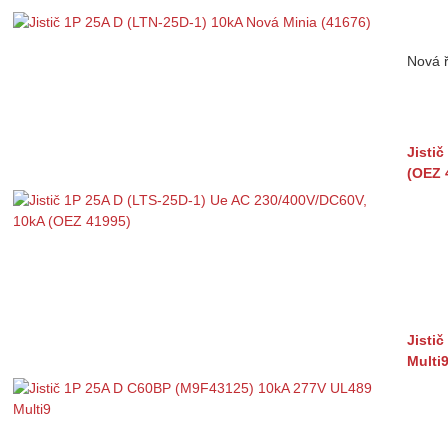
Nová ř
Jisti
(OEZ 
Jisti
Multi