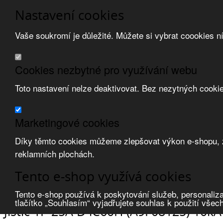
Nastavení cookies
Vaše soukromí je důležité. Můžete si vybrat coookies n
Přeskočit na hlavní obsah
/
Přeskočit na doplňující obsah
Obchodní podmínky
Cookies nezbytné pro využívání webu
Registrace
O nás
Toto nastavení nelze deaktivovat. Bez nezytných cooki
Kontakt
Marketingové cookies
Díky těmto cookies můžeme zlepšovat výkon e-shopu, zo
reklamních plochách.
Zvolte měnu:
Tento e-shop využívá cookies
Přihlásit uživatele
Porovnat produkty
0
Tento e-shop používá k poskytování služeb, personaliza
Úvod
Jištění a ochrana
jističe modulární
jističe
tlačítko „Souhlasím“ vyjadřujete souhlas k použití všec
Jistič 1P 25A D iC60H (A9F08125) 10kA