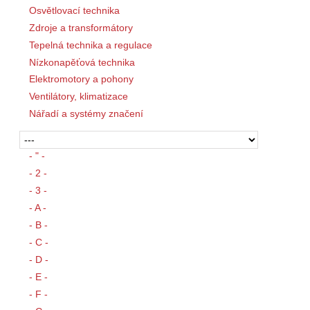
Osvětlovací technika
Zdroje a transformátory
Tepelná technika a regulace
Nízkonapěťová technika
Elektromotory a pohony
Ventilátory, klimatizace
Nářadí a systémy značení
- " -
- 2 -
- 3 -
- A -
- B -
- C -
- D -
- E -
- F -