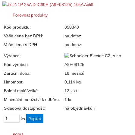
Porovnat produkty
Kód produktu:
850348
Vaše cena bez DPH:
na dotaz
Vaše cena s DPH:
na dotaz
Výrobce:
Kód výrobce:
A9F08125
Záruční doba:
18 měsíců
Hmotnost:
0,114 kg
Balení malé/velké:
12 ks / -
Minimální množství k odběru:
1 ks
Skladová dostupnost:
na objednávku
i
ks
Popis