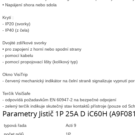
• Napájení shora nebo sdola
Krytí :
- IP20 (svorky)
- IP40 (z čela)
Dvojité zdířkové svorky
• pro zapojení z horní nebo spodní strany
- pomocí kabelu
- pomocí propojovací lišty (kolíkový typ)
Okno VisiTrip
- červený mechanický indikátor na čelní straně signalizuje vypnutí po
Terčík VisiSafe
- odpovídá požadavkům EN 60947-2 na bezpečné odpojení
- zelený terčík indikuje skutečný stav kontaktů přístroje (pouze od Sch
Parametry Jistič 1P 25A D iC60H (A9F08
typová řada
Acti 9
počet pólů
1P