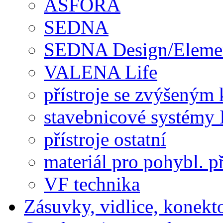
ASFORA
SEDNA
SEDNA Design/Eleme
VALENA Life
přístroje se zvýšeným 
stavebnicové systémy 
přístroje ostatní
materiál pro pohybl. p
VF technika
Zásuvky, vidlice, konekt