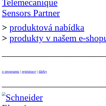
>
produktová nabídka
>
produkty v našem e-shop
______________________
o programu
|
registrace
|
dárky
______________________