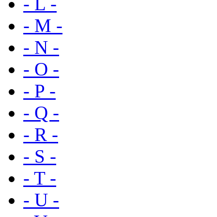
- L -
- M -
- N -
- O -
- P -
- Q -
- R -
- S -
- T -
- U -