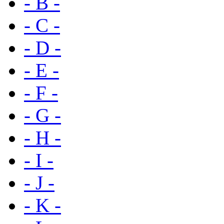
- B -
- C -
- D -
- E -
- F -
- G -
- H -
- I -
- J -
- K -