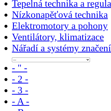
Tepelná technika a regul
Nízkonapěťová technika
Elektromotory a pohony
Ventilátory, klimatizace
Nářadí a systémy značení
- " -
- 2 -
- 3 -
- A -