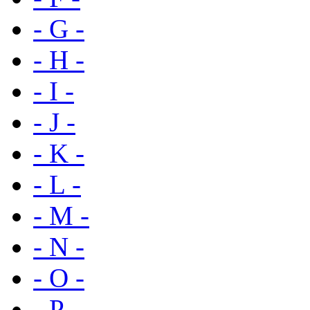
- G -
- H -
- I -
- J -
- K -
- L -
- M -
- N -
- O -
- P -