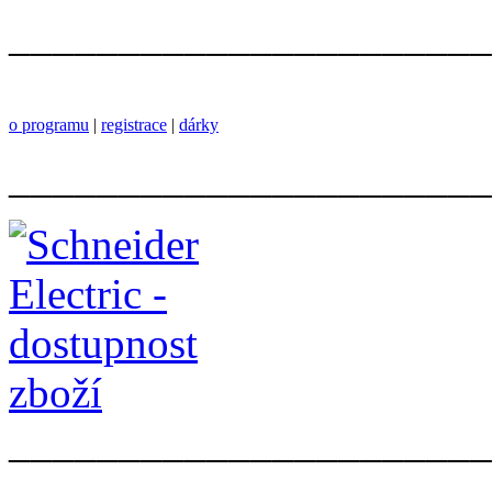
______________________
o programu
|
registrace
|
dárky
______________________
______________________