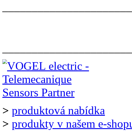
______________________
______________________
>
produktová nabídka
>
produkty v našem e-shop