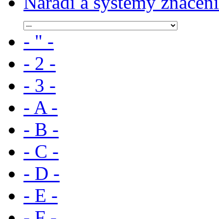
Nářadí a systémy značení
- " -
- 2 -
- 3 -
- A -
- B -
- C -
- D -
- E -
- F -