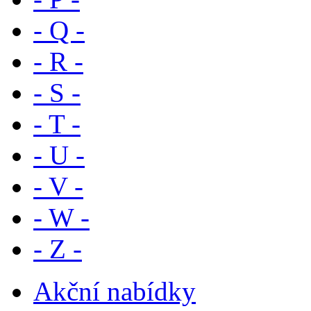
- Q -
- R -
- S -
- T -
- U -
- V -
- W -
- Z -
Akční nabídky