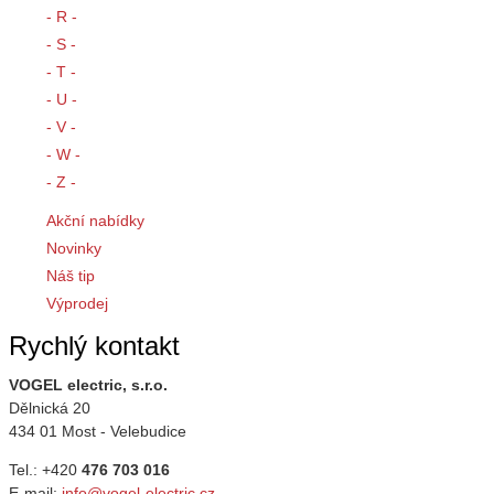
- R -
- S -
- T -
- U -
- V -
- W -
- Z -
Akční nabídky
Novinky
Náš tip
Výprodej
Rychlý kontakt
VOGEL electric, s.r.o.
Dělnická 20
434 01 Most - Velebudice
Tel.: +420
476 703 016
E-mail:
info@vogel-electric.cz