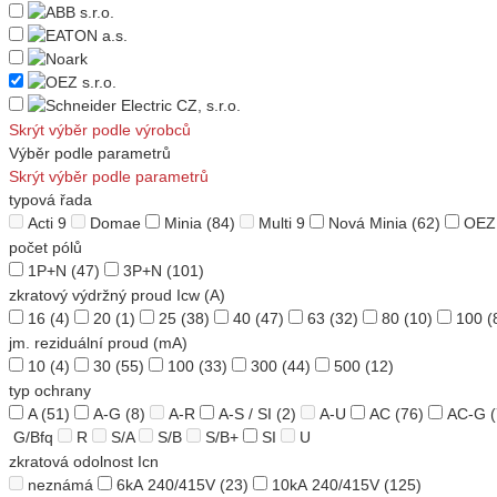
Skrýt výběr podle výrobců
Výběr podle parametrů
Skrýt výběr podle parametrů
typová řada
Acti 9
Domae
Minia
(84)
Multi 9
Nová Minia
(62)
OEZ
počet pólů
1P+N
(47)
3P+N
(101)
zkratový výdržný proud Icw (A)
16
(4)
20
(1)
25
(38)
40
(47)
63
(32)
80
(10)
100
(
jm. reziduální proud (mA)
10
(4)
30
(55)
100
(33)
300
(44)
500
(12)
typ ochrany
A
(51)
A-G
(8)
A-R
A-S / SI
(2)
A-U
AC
(76)
AC-G
(
G/Bfq
R
S/A
S/B
S/B+
SI
U
zkratová odolnost Icn
neznámá
6kA 240/415V
(23)
10kA 240/415V
(125)