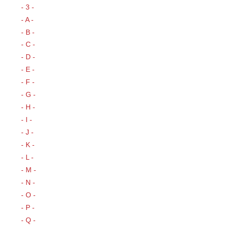
- 3 -
- A -
- B -
- C -
- D -
- E -
- F -
- G -
- H -
- I -
- J -
- K -
- L -
- M -
- N -
- O -
- P -
- Q -