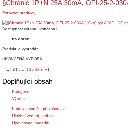
§Chránič 1P+N 25A 30mA, OFI-25-2-030A
Porovnat produkty
Dostupnost
výroba ukončena
i
na dotaz
Produkt je vyprodán
UKONČENÁ VÝROBA
|
1
|
2
|
3
…
|
13
další
»
|
Doplňující obsah
Kategorie
Výrobci
Kabely a vodiče, příslušenství
Uložení vedení, krabice
Upevňovací materiál