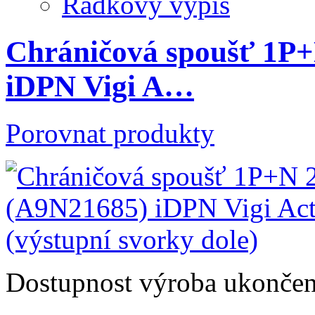
Řádkový výpis
Chráničová spoušť 1P
iDPN Vigi A…
Porovnat produkty
Dostupnost
výroba ukonče