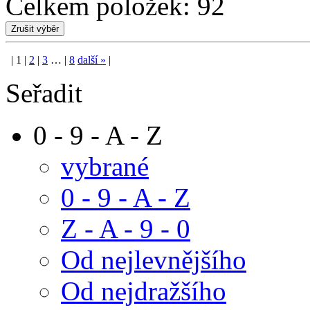
Celkem položek:
92
|
1
|
2
|
3
…
|
8
další
»
|
Seřadit
0 - 9 - A - Z
vybrané
0 - 9 - A - Z
Z - A - 9 - 0
Od nejlevnějšího
Od nejdražšího