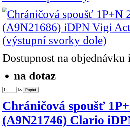
Dostupnost
na objednávku
na dotaz
ks
Chráničová spoušť 1P
(A9N21746) Clario iD