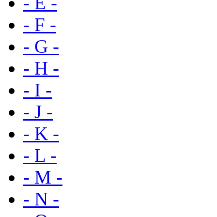
- E -
- F -
- G -
- H -
- I -
- J -
- K -
- L -
- M -
- N -