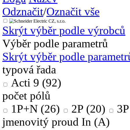
Odznačit
/
Označit vše
Skrýt výběr podle výrobců
Výběr podle parametrů
Skrýt výběr podle parametr
typová řada
Acti 9
(92)
počet pólů
1P+N
(26)
2P
(20)
3P
jmenovitý proud In (A)