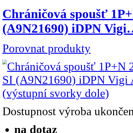
Chráničová spoušť 1P
(A9N21690) iDPN Vigi
Porovnat produkty
Dostupnost
výroba ukonče
na dotaz