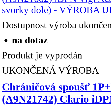
Dostupnost
výroba ukonče
na dotaz
Produkt je vyprodán
UKONČENÁ VÝROBA
Chráničová spoušť 1P
(A9N21742) Clario iD