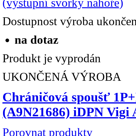
Dostupnost
výroba ukonče
na dotaz
Produkt je vyprodán
UKONČENÁ VÝROBA
Chráničová spoušť 1P
(A9N21686) iDPN Vigi
Porovnat produkty