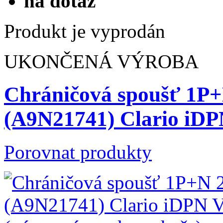
na dotaz
Produkt je vyprodán
UKONČENÁ VÝROBA
Chráničová spoušť 1P
(A9N21741) Clario iD
Porovnat produkty