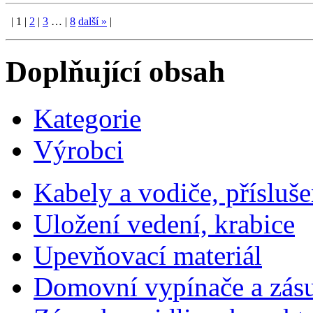
|
1
|
2
|
3
…
|
8
další
»
|
Doplňující obsah
Kategorie
Výrobci
Kabely a vodiče, přísluše
Uložení vedení, krabice
Upevňovací materiál
Domovní vypínače a zás