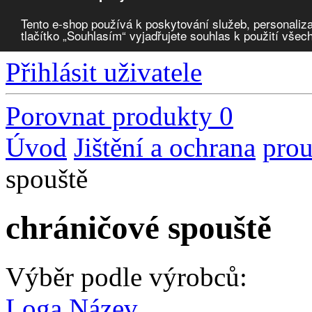
Tento e-shop používá k poskytování služeb, personaliza
tlačítko „Souhlasím“ vyjadřujete souhlas k použití všec
Zvolte měnu:
Přihlásit uživatele
Porovnat produkty
0
Úvod
Jištění a ochrana
prou
spouště
chráničové spouště
Výběr podle výrobců:
Loga
Název