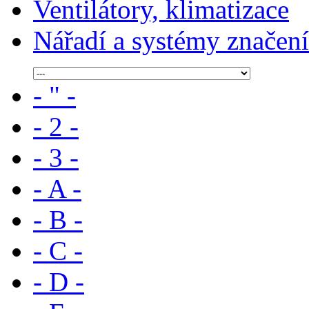
Ventilátory, klimatizace
Nářadí a systémy značení
- " -
- 2 -
- 3 -
- A -
- B -
- C -
- D -