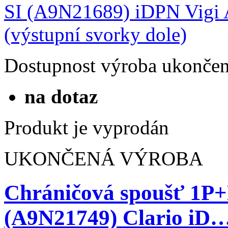
Dostupnost
výroba ukonče
na dotaz
Produkt je vyprodán
UKONČENÁ VÝROBA
Chráničová spoušť 1P
(A9N21749) Clario iD