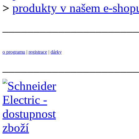
>
produkty v našem e-shop
______________________
o programu
|
registrace
|
dárky
______________________