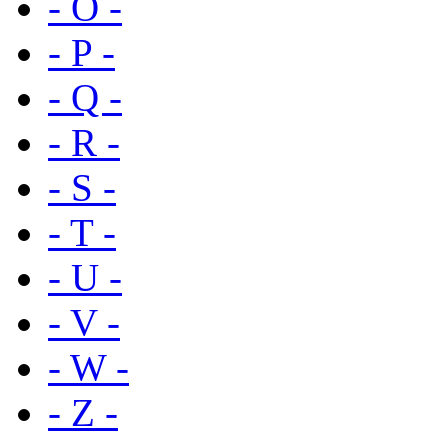
- O -
- P -
- Q -
- R -
- S -
- T -
- U -
- V -
- W -
- Z -