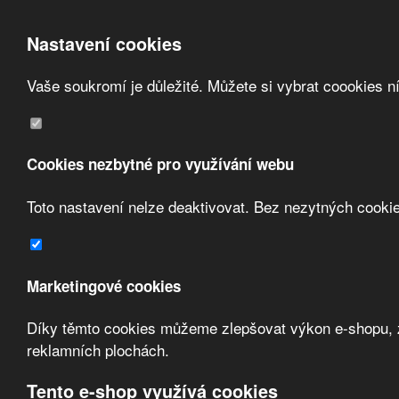
Nastavení cookies
Vaše soukromí je důležité. Můžete si vybrat coookies n
Přeskočit na hlavní obsah
/
Obchodní podmínky
Cookies nezbytné pro využívání webu
Registrace
Toto nastavení nelze deaktivovat. Bez nezytných cooki
O nás
Kontakt
Marketingové cookies
Díky těmto cookies můžeme zlepšovat výkon e-shopu, zo
reklamních plochách.
Tento e-shop využívá cookies