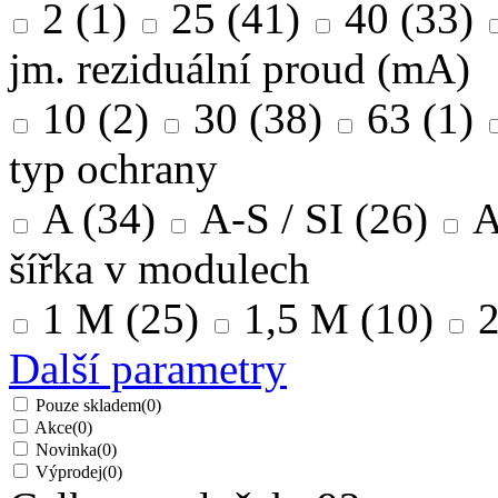
2
(1)
25
(41)
40
(33)
jm. reziduální proud (mA)
10
(2)
30
(38)
63
(1)
typ ochrany
A
(34)
A-S / SI
(26)
šířka v modulech
1 M
(25)
1,5 M
(10)
Další parametry
Pouze skladem
(0)
Akce
(0)
Novinka
(0)
Výprodej
(0)