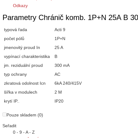
Odkazy
Parametry Chránič komb. 1P+N 25A B 30
typová řada
Acti 9
počet pólů
1P+N
jmenovitý proud In
25 A
vypínací charakteristika
B
jm. reziduální proud
300 mA
typ ochrany
AC
zkratová odolnost Icn
6kA 240/415V
šířka v modulech
2 M
krytí IP..
IP20
Pouze skladem (0)
Seřadit
0 - 9 - A - Z