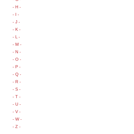
- H -
- I -
- J -
- K -
- L -
- M -
- N -
- O -
- P -
- Q -
- R -
- S -
- T -
- U -
- V -
- W -
- Z -