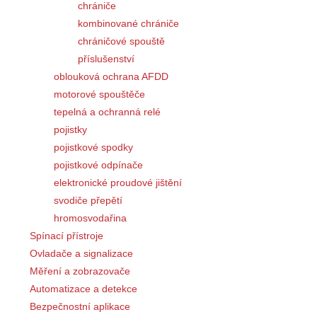
chrániče
kombinované chrániče
chráničové spouště
příslušenství
oblouková ochrana AFDD
motorové spouštěče
tepelná a ochranná relé
pojistky
pojistkové spodky
pojistkové odpínače
elektronické proudové jištění
svodiče přepětí
hromosvodařina
Spínací přístroje
Ovladače a signalizace
Měření a zobrazovače
Automatizace a detekce
Bezpečnostní aplikace