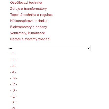
Osvětlovací technika
Zdroje a transformátory
Tepelná technika a regulace
Nízkonapěťová technika
Elektromotory a pohony
Ventilátory, klimatizace
Nářadí a systémy značení
- " -
- 2 -
- 3 -
- A -
- B -
- C -
- D -
- E -
- F -
- G -