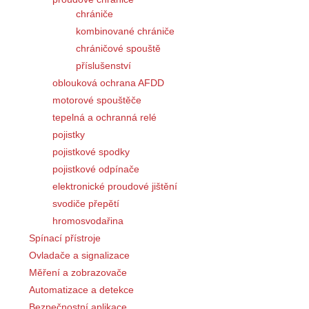
chrániče
kombinované chrániče
chráničové spouště
příslušenství
oblouková ochrana AFDD
motorové spouštěče
tepelná a ochranná relé
pojistky
pojistkové spodky
pojistkové odpínače
elektronické proudové jištění
svodiče přepětí
hromosvodařina
Spínací přístroje
Ovladače a signalizace
Měření a zobrazovače
Automatizace a detekce
Bezpečnostní aplikace