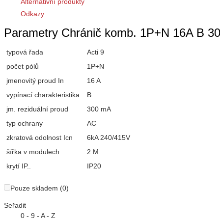
Alternativní produkty
Odkazy
Parametry Chránič komb. 1P+N 16A B 30
typová řada
Acti 9
počet pólů
1P+N
jmenovitý proud In
16 A
vypínací charakteristika
B
jm. reziduální proud
300 mA
typ ochrany
AC
zkratová odolnost Icn
6kA 240/415V
šířka v modulech
2 M
krytí IP..
IP20
Pouze skladem (0)
Seřadit
0 - 9 - A - Z