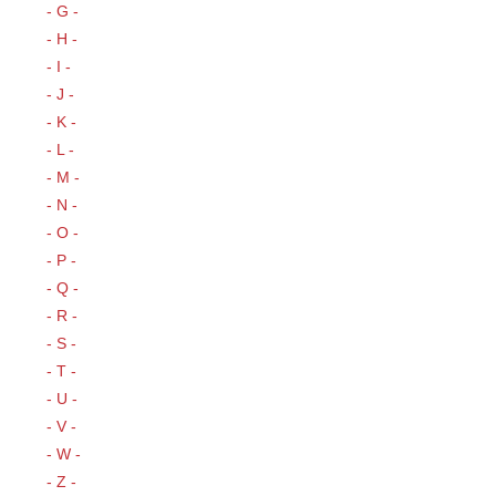
- G -
- H -
- I -
- J -
- K -
- L -
- M -
- N -
- O -
- P -
- Q -
- R -
- S -
- T -
- U -
- V -
- W -
- Z -