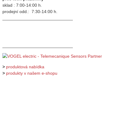
sklad : 7:00-14:00 h.
prodejní odd.: 7:30-14:00 h.
_____________________________
_____________________________
>
produktová nabídka
>
produkty v našem e-shopu
_____________________________
o programu
|
registrace
|
dárky
_____________________________
_____________________________