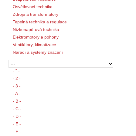
Osvětlovací technika
Zdroje a transformátory
Tepelná technika a regulace
Nízkonapěťová technika
Elektromotory a pohony
Ventilátory, klimatizace
Nářadí a systémy značení
- " -
- 2 -
- 3 -
- A -
- B -
- C -
- D -
- E -
- F -