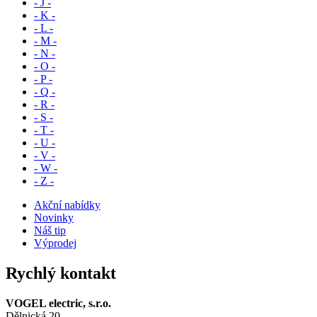
- J -
- K -
- L -
- M -
- N -
- O -
- P -
- Q -
- R -
- S -
- T -
- U -
- V -
- W -
- Z -
Akční nabídky
Novinky
Náš tip
Výprodej
Rychlý kontakt
VOGEL electric, s.r.o.
Dělnická 20