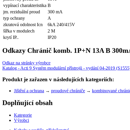
vypínací charakteristika
B
jm. reziduální proud
300 mA
typ ochrany
A
zkratová odolnost Icn
6kA 240/415V
šířka v modulech
2 M
krytí IP..
IP20
Odkazy Chránič komb. 1P+N 13A B 300mA
Odkaz na stránky výrobce
Katalog - Acti 9 Systém modulární přístrojů - vydání 04-2019 (S1555
Produkt je zařazen v následujících kategoriích:
Jištění a ochrana
→
proudové chrániče
→
kombinované chráni
Doplňující obsah
Kategorie
Výrobci