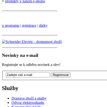
>
produkty v našem e-shopu
_____________________________
o programu
|
registrace
|
dárky
_____________________________
_____________________________
Novinky na e-mail
Registrujte se k odběru novinek a slev!
Služby
Doprava zboží a platby
Odvoz elektroodpadu
Konsignační sklady