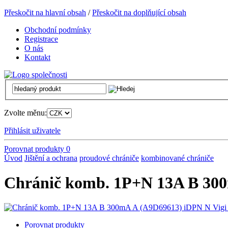
Přeskočit na hlavní obsah
/
Přeskočit na doplňující obsah
Obchodní podmínky
Registrace
O nás
Kontakt
Zvolte měnu:
Přihlásit uživatele
Porovnat produkty
0
Úvod
Jištění a ochrana
proudové chrániče
kombinované chrániče
Chránič komb. 1P+N 13A B 300
Porovnat produkty