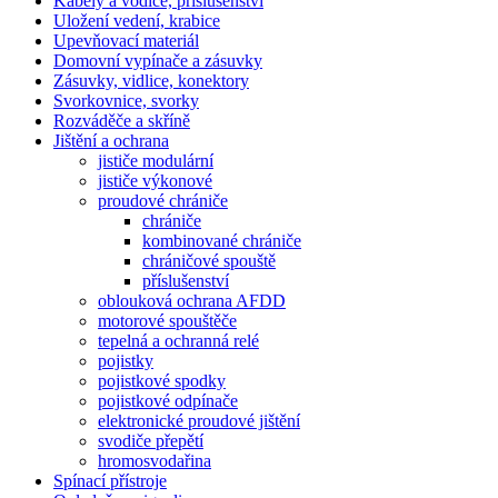
Kabely a vodiče, příslušenství
Uložení vedení, krabice
Upevňovací materiál
Domovní vypínače a zásuvky
Zásuvky, vidlice, konektory
Svorkovnice, svorky
Rozváděče a skříně
Jištění a ochrana
jističe modulární
jističe výkonové
proudové chrániče
chrániče
kombinované chrániče
chráničové spouště
příslušenství
oblouková ochrana AFDD
motorové spouštěče
tepelná a ochranná relé
pojistky
pojistkové spodky
pojistkové odpínače
elektronické proudové jištění
svodiče přepětí
hromosvodařina
Spínací přístroje