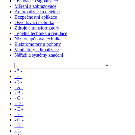
Ovladače a signalizace
Měření a zobrazovače
Automatizace a detekce
Bezpečnostní aplikace
Osvětlovací technika
Zdroje a transformátory
Tepelná technika a regulace
Nízkonapěťová technika
Elektromotory a pohony
Ventilátory, klimatizace
Nářadí a systémy značení
- " -
- 2 -
- 3 -
- A -
- B -
- C -
- D -
- E -
- F -
- G -
- H -
- I -