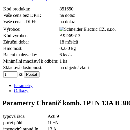
Kód produktu:
851650
Vaše cena bez DPH:
na dotaz
Vaše cena s DPH:
na dotaz
Výrobce:
Kód výrobce:
A9D69613
Záruční doba:
18 měsíců
Hmotnost:
0,230 kg
Balení malé/velké:
6 ks / -
Minimální množství k odběru:
1 ks
Skladová dostupnost:
na objednávku
i
ks
Parametry
Odkazy
Parametry Chránič komb. 1P+N 13A B 30
typová řada
Acti 9
počet pólů
1P+N
jmenovitý proud In
13 A