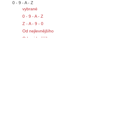
0 - 9 - A - Z
vybrané
0 - 9 - A - Z
Z - A - 9 - 0
Od nejlevnějšího
Od nejdražšího
12 na stránku
12 na stránku
24 na stránku
Typy katalogů
Obrázkový výpis
Tabulkový výpis
Řádkový výpis