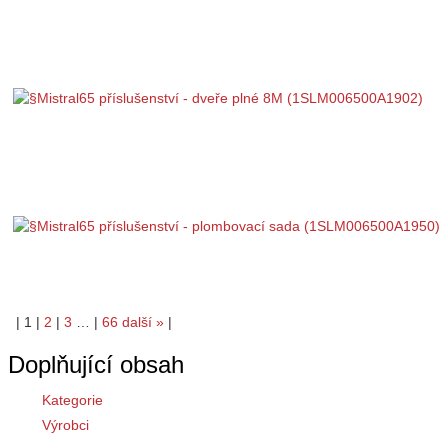
|
1
|
2
|
3
…
|
66
další
»
|
Doplňující obsah
Kategorie
Výrobci