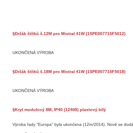
§Držák štítků š.12M pro Mistral 41W (1SPE007715F5012)
UKONČENÁ VÝROBA
§Držák štítků š.18M pro Mistral 41W (1SPE007715F5018)
UKONČENÁ VÝROBA
§Kryt modulový 8M, IP40 (12408) plastový bílý
Výroba řady "Europa" byla ukončena (12m/2014). Nově se dodá