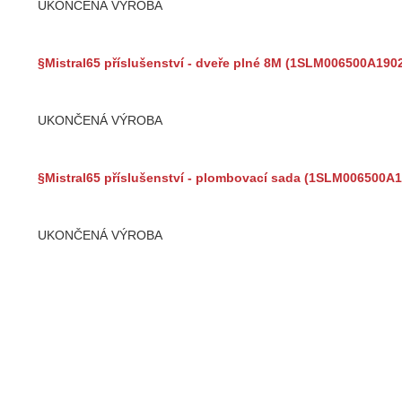
UKONČENÁ VÝROBA
§Mistral65 příslušenství - dveře plné 8M (1SLM006500A190
UKONČENÁ VÝROBA
§Mistral65 příslušenství - plombovací sada (1SLM006500A1
UKONČENÁ VÝROBA