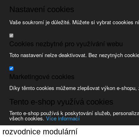
Nastavení cookies
Vaše soukromí je důležité. Můžete si vybrat coookies n
Přeskočit na hlavní obsah
/
Přeskočit na doplňující obsah
Obchodní podmínky
Cookies nezbytné pro využívání webu
Registrace
O nás
Toto nastavení nelze deaktivovat. Bez nezytných cooki
Kontakt
Marketingové cookies
Díky těmto cookies můžeme zlepšovat výkon e-shopu, zo
Zvolte měnu:
Tento e-shop využívá cookies
Přihlásit uživatele
Tento e-shop používá k poskytování služeb, personaliza
Porovnat produkty
0
všech cookies.
Více informací
Úvod
Rozváděče a skříně
rozvodnice modulární
rozvodnice modulární