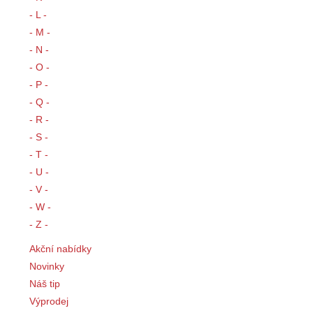
- L -
- M -
- N -
- O -
- P -
- Q -
- R -
- S -
- T -
- U -
- V -
- W -
- Z -
Akční nabídky
Novinky
Náš tip
Výprodej