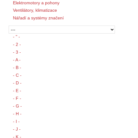
Elektromotory a pohony
Ventilátory, klimatizace
Nářadí a systémy značení
- " -
- 2 -
- 3 -
- A -
- B -
- C -
- D -
- E -
- F -
- G -
- H -
- I -
- J -
- K -