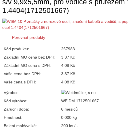
š/v 9,9x5,5mm, pro vodiče s průřezem
1.4404(1712501667)
Porovnat produkty
Kód produktu:
267983
Základní MO cena bez DPH:
3,37 Kč
Základní MO cena s DPH:
4,08 Kč
Vaše cena bez DPH:
3,37 Kč
Vaše cena s DPH:
4,08 Kč
Výrobce:
Kód výrobce:
WEIDM 1712501667
Záruční doba:
6 měsíců
Hmotnost:
0,000 kg
Balení malé/velké:
200 ks / -