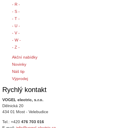
- R -
- S -
- T -
- U -
- V -
- W -
- Z -
Akční nabídky
Novinky
Náš tip
Výprodej
Rychlý kontakt
VOGEL electric, s.r.o.
Dělnická 20
434 01 Most - Velebudice
Tel.: +420
476 703 016
E-mail:
info@vogel-electric.cz