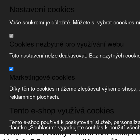
Nastavení cookies
Vaše soukromí je důležité. Můžete si vybrat coookies n
Přeskočit na hlavní obsah
/
Přeskočit na doplňující obsah
Obchodní podmínky
Cookies nezbytné pro využívání webu
Registrace
O nás
Toto nastavení nelze deaktivovat. Bez nezytných cooki
Kontakt
Marketingové cookies
Díky těmto cookies můžeme zlepšovat výkon e-shopu, zo
reklamních plochách.
Zvolte měnu:
Tento e-shop využívá cookies
Přihlásit uživatele
Porovnat produkty
0
Tento e-shop používá k poskytování služeb, personaliza
Úvod
Nářadí a systémy značení
systémy značení
značení vodičů a k
tlačítko „Souhlasím“ vyjadřujete souhlas k použití všec
WSM 10 P značky z nerezové oceli, zna