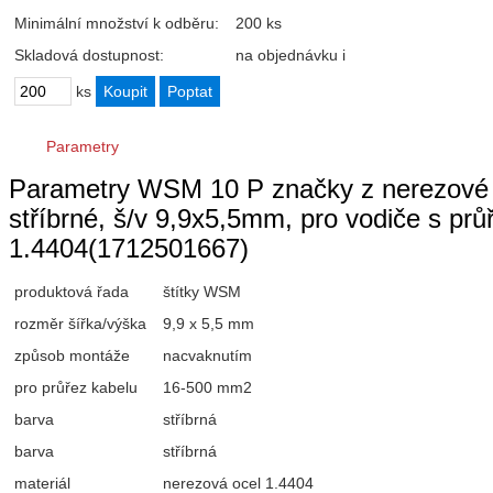
Minimální množství k odběru:
200 ks
Skladová dostupnost:
na objednávku
i
ks
Parametry
Parametry WSM 10 P značky z nerezové oc
stříbrné, š/v 9,9x5,5mm, pro vodiče s p
1.4404(1712501667)
produktová řada
štítky WSM
rozměr šířka/výška
9,9 x 5,5 mm
způsob montáže
nacvaknutím
pro průřez kabelu
16-500 mm2
barva
stříbrná
barva
stříbrná
materiál
nerezová ocel 1.4404