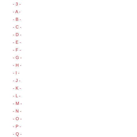
- 3 -
- A -
- B -
- C -
- D -
- E -
- F -
- G -
- H -
- I -
- J -
- K -
- L -
- M -
- N -
- O -
- P -
- Q -