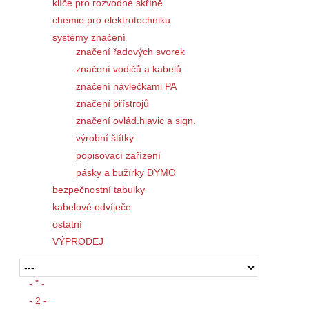
klíče pro rozvodné skříně
chemie pro elektrotechniku
systémy značení
značení řadových svorek
značení vodičů a kabelů
značení návlečkami PA
značení přístrojů
značení ovlád.hlavic a sign.
výrobní štítky
popisovací zařízení
pásky a bužírky DYMO
bezpečnostní tabulky
kabelové odvíječe
ostatní
VÝPRODEJ
- " -
- 2 -