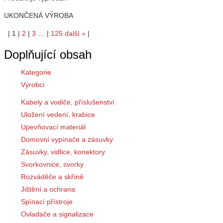
UKONČENÁ VÝROBA
|
1
|
2
|
3
…
|
125
další
»
|
Doplňující obsah
Kategorie
Výrobci
Kabely a vodiče, příslušenství
Uložení vedení, krabice
Upevňovací materiál
Domovní vypínače a zásuvky
Zásuvky, vidlice, konektory
Svorkovnice, svorky
Rozváděče a skříně
Jištění a ochrana
Spínací přístroje
Ovladače a signalizace