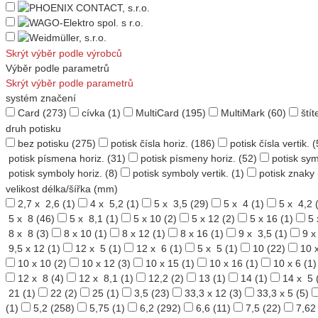
Skrýt výběr podle výrobců
Výběr podle parametrů
Skrýt výběr podle parametrů
systém značení
Card
(273)
cívka
(1)
MultiCard
(195)
MultiMark
(60)
štít
druh potisku
bez potisku
(275)
potisk čísla horiz.
(186)
potisk čísla vertik.
(
potisk písmena horiz.
(31)
potisk písmeny horiz.
(52)
potisk sy
potisk symboly horiz.
(8)
potisk symboly vertik.
(1)
potisk znaky
velikost délka/šířka (mm)
2,7 x 2,6
(1)
4 x 5,2
(1)
5 x 3,5
(29)
5 x 4
(1)
5 x 4,2
(
5 x 8
(46)
5 x 8,1
(1)
5 x 10
(2)
5 x 12
(2)
5 x 16
(1)
5 
8 x 8
(3)
8 x 10
(1)
8 x 12
(1)
8 x 16
(1)
9 x 3,5
(1)
9 x
9,5 x 12
(1)
12 x 5
(1)
12 x 6
(1)
5 x 5
(1)
10
(22)
10 
10 x 10
(2)
10 x 12
(3)
10 x 15
(1)
10 x 16
(1)
10 x 6
(1)
12 x 8
(4)
12 x 8,1
(1)
12,2
(2)
13
(1)
14
(1)
14 x 5
21
(1)
22
(2)
25
(1)
3,5
(23)
33,3 x 12
(3)
33,3 x 5
(5)
(1)
5,2
(258)
5,75
(1)
6,2
(292)
6,6
(11)
7,5
(22)
7,62