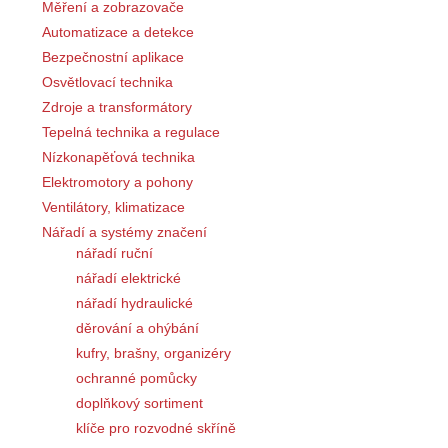
Měření a zobrazovače
Automatizace a detekce
Bezpečnostní aplikace
Osvětlovací technika
Zdroje a transformátory
Tepelná technika a regulace
Nízkonapěťová technika
Elektromotory a pohony
Ventilátory, klimatizace
Nářadí a systémy značení
nářadí ruční
nářadí elektrické
nářadí hydraulické
děrování a ohýbání
kufry, brašny, organizéry
ochranné pomůcky
doplňkový sortiment
klíče pro rozvodné skříně