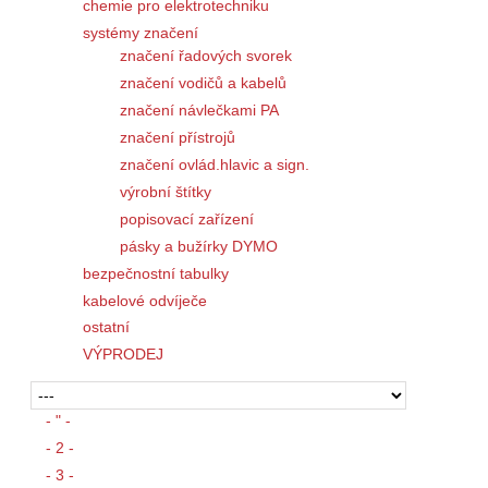
chemie pro elektrotechniku
systémy značení
značení řadových svorek
značení vodičů a kabelů
značení návlečkami PA
značení přístrojů
značení ovlád.hlavic a sign.
výrobní štítky
popisovací zařízení
pásky a bužírky DYMO
bezpečnostní tabulky
kabelové odvíječe
ostatní
VÝPRODEJ
- " -
- 2 -
- 3 -