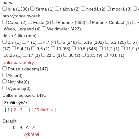
barva
bílá
(1338)
černá
(1)
fialová
(2)
hnědá
(2)
modrá
(9)
pro výrobce svorek
Cabur
(2)
Festo
(2)
Phoenix
(883)
Phoenix Contact
(1)
Wago, Legrand
(4)
Weidmuller
(423)
délka štítku (mm)
2,7
(1)
4
(1)
4,7
(4)
5
(248)
5,15
(102)
5,2
(25)
6
(
(17)
9,4
(1)
9,6
(1)
10
(66)
10,5
(643)
11,2
(1)
11,9
(
16,25
(1)
17
(1)
21,1
(1)
30
(2)
33,3
(9)
70,8
(1)
Další parametry
Pouze skladem
(147)
Akce
(0)
Novinka
(0)
Výprodej
(0)
Celkem položek:
1491
|
1
|
2
|
3
…
|
125
další
»
|
Seřadit
0 - 9 - A - Z
vybrané