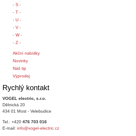
- S -
- T -
- U -
- V -
- W -
- Z -
Akční nabídky
Novinky
Náš tip
Výprodej
Rychlý kontakt
VOGEL electric, s.r.o.
Dělnická 20
434 01 Most - Velebudice
Tel.: +420
476 703 016
E-mail:
info@vogel-electric.cz