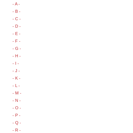
- A -
- B -
- C -
- D -
- E -
- F -
- G -
- H -
- I -
- J -
- K -
- L -
- M -
- N -
- O -
- P -
- Q -
- R -