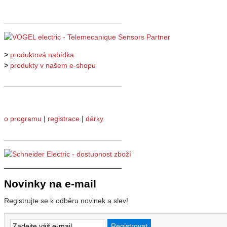
_____________________________
>
produktová nabídka
>
produkty v našem e-shopu
_____________________________
o programu
|
registrace
|
dárky
_____________________________
_____________________________
Novinky na e-mail
Registrujte se k odběru novinek a slev!