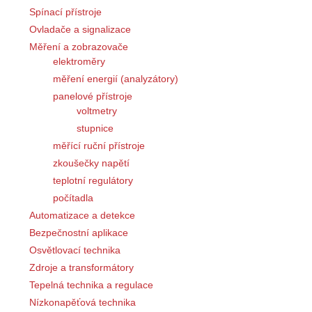
Spínací přístroje
Ovladače a signalizace
Měření a zobrazovače
elektroměry
měření energií (analyzátory)
panelové přístroje
voltmetry
stupnice
měřící ruční přístroje
zkoušečky napětí
teplotní regulátory
počítadla
Automatizace a detekce
Bezpečnostní aplikace
Osvětlovací technika
Zdroje a transformátory
Tepelná technika a regulace
Nízkonapěťová technika