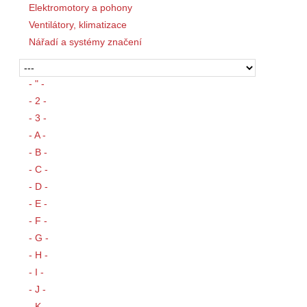
Elektromotory a pohony
Ventilátory, klimatizace
Nářadí a systémy značení
- " -
- 2 -
- 3 -
- A -
- B -
- C -
- D -
- E -
- F -
- G -
- H -
- I -
- J -
- K -