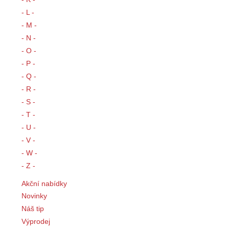
- L -
- M -
- N -
- O -
- P -
- Q -
- R -
- S -
- T -
- U -
- V -
- W -
- Z -
Akční nabídky
Novinky
Náš tip
Výprodej