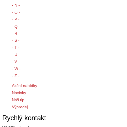
- N -
- O -
- P -
- Q -
- R -
- S -
- T -
- U -
- V -
- W -
- Z -
Akční nabídky
Novinky
Náš tip
Výprodej
Rychlý kontakt