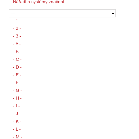
Nářadí a systémy značení
- " -
- 2 -
- 3 -
- A -
- B -
- C -
- D -
- E -
- F -
- G -
- H -
- I -
- J -
- K -
- L -
- M -