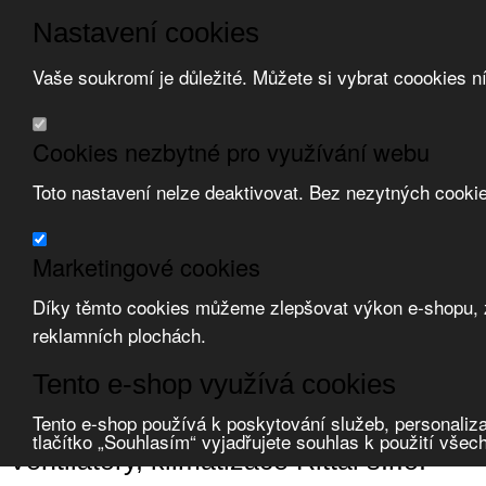
Nastavení cookies
Vaše soukromí je důležité. Můžete si vybrat coookies n
Přeskočit na hlavní obsah
/
Přeskočit na doplňující obsah
Obchodní podmínky
Cookies nezbytné pro využívání webu
Registrace
O nás
Toto nastavení nelze deaktivovat. Bez nezytných cooki
Kontakt
Marketingové cookies
Díky těmto cookies můžeme zlepšovat výkon e-shopu, zo
reklamních plochách.
Zvolte měnu:
Tento e-shop využívá cookies
Přihlásit uživatele
Porovnat produkty
0
Tento e-shop používá k poskytování služeb, personaliza
Úvod
Ventilátory, klimatizace
Rittal s.r.o.
tlačítko „Souhlasím“ vyjadřujete souhlas k použití všec
Ventilátory, klimatizace Rittal s.r.o.