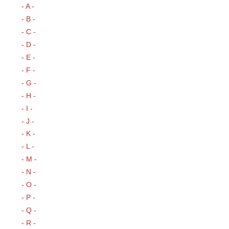
- A -
- B -
- C -
- D -
- E -
- F -
- G -
- H -
- I -
- J -
- K -
- L -
- M -
- N -
- O -
- P -
- Q -
- R -