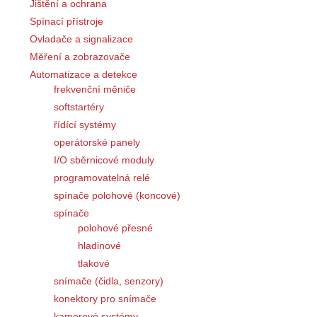
Jištění a ochrana
Spínací přístroje
Ovladače a signalizace
Měření a zobrazovače
Automatizace a detekce
frekvenční měniče
softstartéry
řídící systémy
operátorské panely
I/O sběrnicové moduly
programovatelná relé
spínače polohové (koncové)
spínače
polohové přesné
hladinové
tlakové
snímače (čidla, senzory)
konektory pro snímače
kamerové systémy