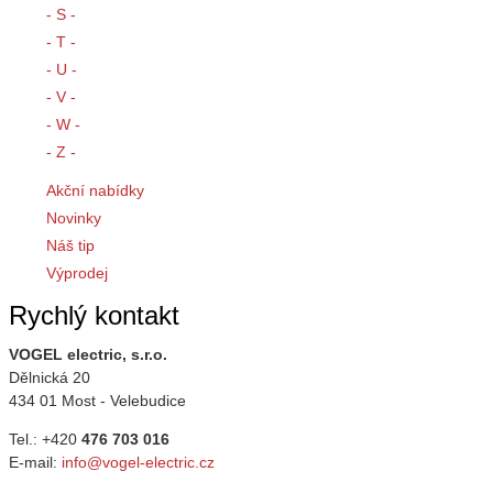
- S -
- T -
- U -
- V -
- W -
- Z -
Akční nabídky
Novinky
Náš tip
Výprodej
Rychlý kontakt
VOGEL electric, s.r.o.
Dělnická 20
434 01 Most - Velebudice
Tel.: +420
476 703 016
E-mail:
info@vogel-electric.cz