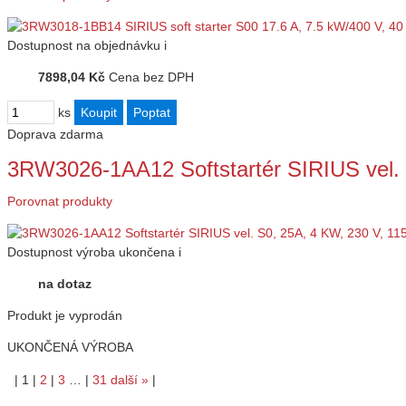
Dostupnost
na objednávku
i
7898,04 Kč
Cena bez DPH
ks
Doprava zdarma
3RW3026-1AA12 Softstartér SIRIUS vel.
Porovnat produkty
Dostupnost
výroba ukončena
i
na dotaz
Produkt je vyprodán
UKONČENÁ VÝROBA
|
1
|
2
|
3
…
|
31
další
»
|