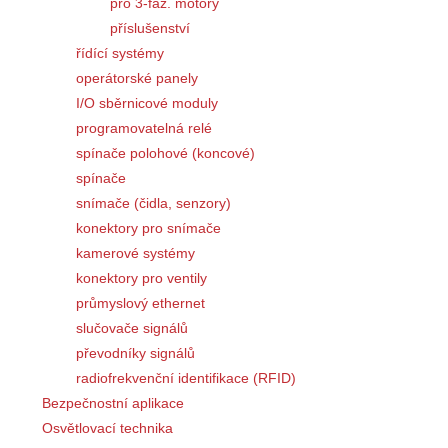
pro 3-fáz. motory
příslušenství
řídící systémy
operátorské panely
I/O sběrnicové moduly
programovatelná relé
spínače polohové (koncové)
spínače
snímače (čidla, senzory)
konektory pro snímače
kamerové systémy
konektory pro ventily
průmyslový ethernet
slučovače signálů
převodníky signálů
radiofrekvenční identifikace (RFID)
Bezpečnostní aplikace
Osvětlovací technika