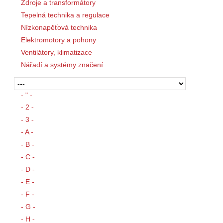
Zdroje a transformátory
Tepelná technika a regulace
Nízkonapěťová technika
Elektromotory a pohony
Ventilátory, klimatizace
Nářadí a systémy značení
- " -
- 2 -
- 3 -
- A -
- B -
- C -
- D -
- E -
- F -
- G -
- H -