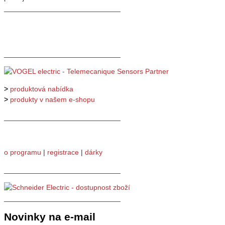
_____________________________
_____________________________
>
produktová nabídka
>
produkty v našem e-shopu
_____________________________
o programu
|
registrace
|
dárky
_____________________________
_____________________________
Novinky na e-mail