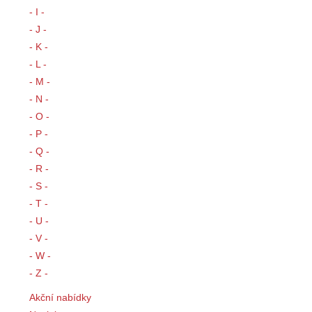
- I -
- J -
- K -
- L -
- M -
- N -
- O -
- P -
- Q -
- R -
- S -
- T -
- U -
- V -
- W -
- Z -
Akční nabídky