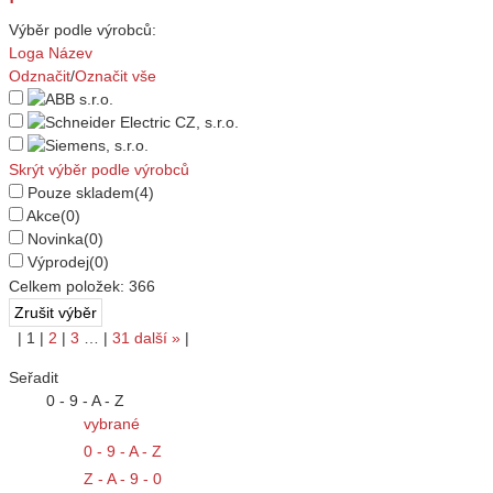
Výběr podle výrobců:
Loga
Název
Odznačit
/
Označit vše
Skrýt výběr podle výrobců
Pouze skladem
(4)
Akce
(0)
Novinka
(0)
Výprodej
(0)
Celkem položek:
366
|
1
|
2
|
3
…
|
31
další
»
|
Seřadit
0 - 9 - A - Z
vybrané
0 - 9 - A - Z
Z - A - 9 - 0