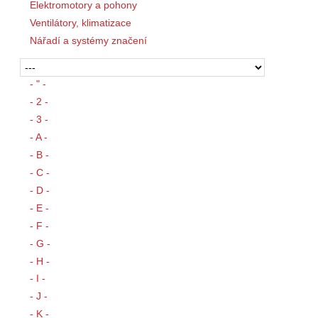
Elektromotory a pohony
Ventilátory, klimatizace
Nářadí a systémy značení
- " -
- 2 -
- 3 -
- A -
- B -
- C -
- D -
- E -
- F -
- G -
- H -
- I -
- J -
- K -