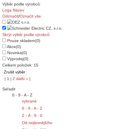
Výběr podle výrobců:
Loga
Název
Odznačit
/
Označit vše
Skrýt výběr podle výrobců
Pouze skladem
(0)
Akce
(0)
Novinka
(0)
Výprodej
(0)
Celkem položek:
15
|
1
|
2
další
»
|
Seřadit
0 - 9 - A - Z
vybrané
0 - 9 - A - Z
Z - A - 9 - 0
Od nejlevnějšího