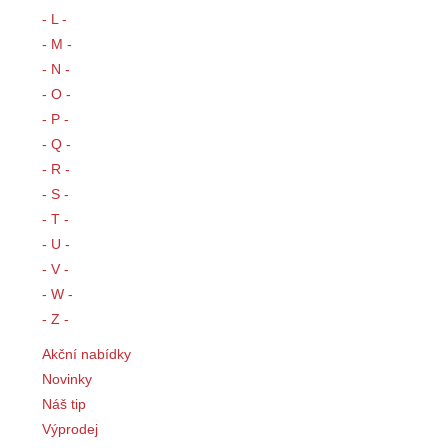
- L -
- M -
- N -
- O -
- P -
- Q -
- R -
- S -
- T -
- U -
- V -
- W -
- Z -
Akční nabídky
Novinky
Náš tip
Výprodej