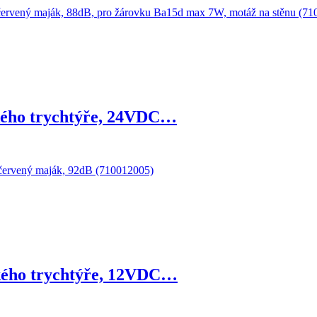
ckého trychtýře, 24VDC…
ckého trychtýře, 12VDC…