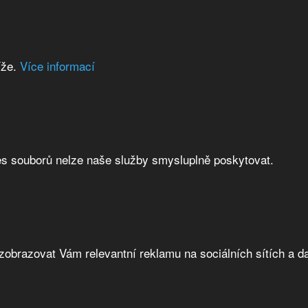
íže.
Více informací
es souborů nelze naše služby smysluplně poskytovat.
brazovat Vám relevantní reklamu na sociálních sítích a da