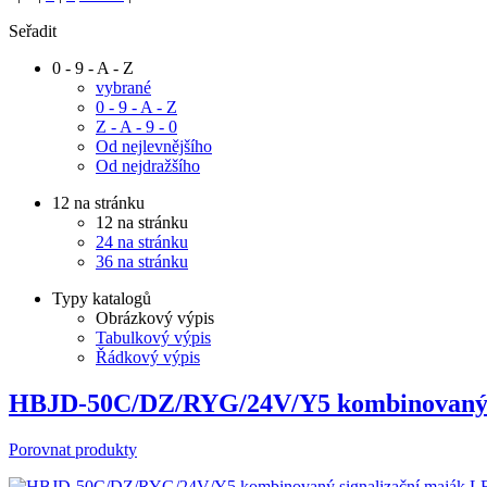
Seřadit
0 - 9 - A - Z
vybrané
0 - 9 - A - Z
Z - A - 9 - 0
Od nejlevnějšího
Od nejdražšího
12 na stránku
12 na stránku
24 na stránku
36 na stránku
Typy katalogů
Obrázkový výpis
Tabulkový výpis
Řádkový výpis
HBJD-50C/DZ/RYG/24V/Y5 kombinovaný s
Porovnat produkty