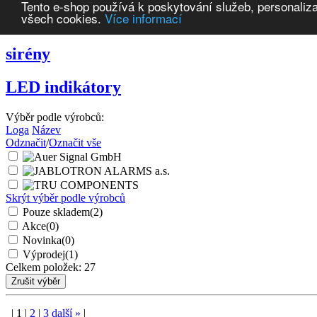
Tento e-shop používá k poskytování služeb, personaliza
všech cookies.
Více informací
sirény
LED indikátory
Výběr podle výrobců:
Loga
Název
Odznačit
/
Označit vše
Skrýt výběr podle výrobců
Pouze skladem
(2)
Akce
(0)
Novinka
(0)
Výprodej
(1)
Celkem položek:
27
|
1
|
2
|
3
další
»
|