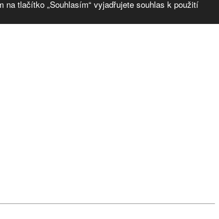
 na tlačítko „Souhlasím“ vyjadřujete souhlas k použití