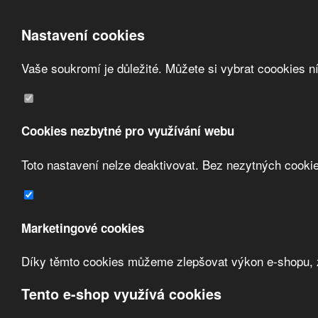
Nastavení cookies
Vaše soukromí je důležité. Můžete si vybrat coookies n
Přeskočit na hlavní obsah
/
Přeskočit na doplňující obsah
Obchodní podmínky
Registrace
O nás
Cookies nezbytné pro využívání webu
Kontakt
Toto nastavení nelze deaktivovat. Bez nezytných cooki
Zvolte měnu:
Marketingové cookies
Přihlásit uživatele
Díky těmto cookies můžeme zlepšovat výkon e-shopu, zo
Porovnat produkty
0
Úvod
Ovladače a signalizace
signalizace kombinovaná
Tento e-shop využívá cookies
signalizace kombinovaná