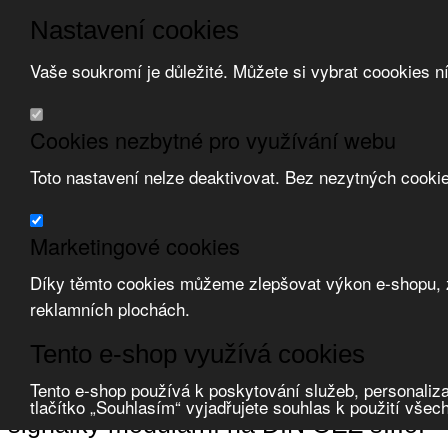
Nastavení cookies
Vaše soukromí je důležité. Můžete si vybrat coookies n
Přeskočit na hlavní obsah
/
Přeskočit na doplňující obsah
Obchodní podmínky
Cookies nezbytné pro využívání webu
Registrace
O nás
Toto nastavení nelze deaktivovat. Bez nezytných cooki
Kontakt
Marketingové cookies
Díky těmto cookies můžeme zlepšovat výkon e-shopu, zo
reklamních plochách.
Zvolte měnu:
Tento e-shop využívá cookies
Přihlásit uživatele
Porovnat produkty
0
Tento e-shop používá k poskytování služeb, personaliza
Úvod
Ovladače a signalizace
signalizace světelná
signálky modulární
tlačítko „Souhlasím“ vyjadřujete souhlas k použití všec
signálky modulární na DIN OEZ s.r.o.