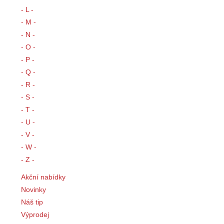
- L -
- M -
- N -
- O -
- P -
- Q -
- R -
- S -
- T -
- U -
- V -
- W -
- Z -
Akční nabídky
Novinky
Náš tip
Výprodej