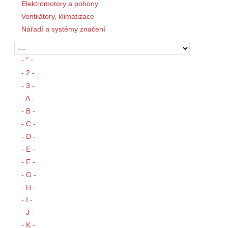
Elektromotory a pohony
Ventilátory, klimatizace
Nářadí a systémy značení
- " -
- 2 -
- 3 -
- A -
- B -
- C -
- D -
- E -
- F -
- G -
- H -
- I -
- J -
- K -