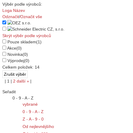
Výběr podle výrobců:
Loga
Název
Odznačit
/
Označit vše
Skrýt výběr podle výrobců
Pouze skladem
(1)
Akce
(0)
Novinka
(0)
Výprodej
(0)
Celkem položek:
14
|
1
|
2
další
»
|
Seřadit
0 - 9 - A - Z
vybrané
0 - 9 - A - Z
Z - A - 9 - 0
Od nejlevnějšího