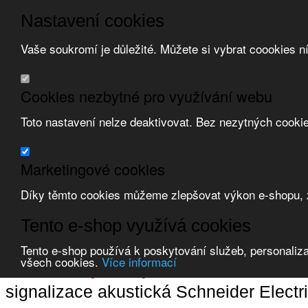
Nastavení cookies
Vaše soukromí je důležité. Můžete si vybrat coookies n
Přeskočit na hlavní obsah
/
Přeskočit na doplňující obsah
Obchodní podmínky
Cookies nezbytné pro využívání webu
Registrace
O nás
Toto nastavení nelze deaktivovat. Bez nezytných cooki
Kontakt
Marketingové cookies
Díky těmto cookies můžeme zlepšovat výkon e-shopu, zo
Zvolte měnu:
Tento e-shop využívá cookies
Přihlásit uživatele
Tento e-shop používá k poskytování služeb, personaliza
Porovnat produkty
0
všech cookies.
Více informací
Úvod
Ovladače a signalizace
signalizace akustická
Schneider Electric 
signalizace akustická Schneider Electri