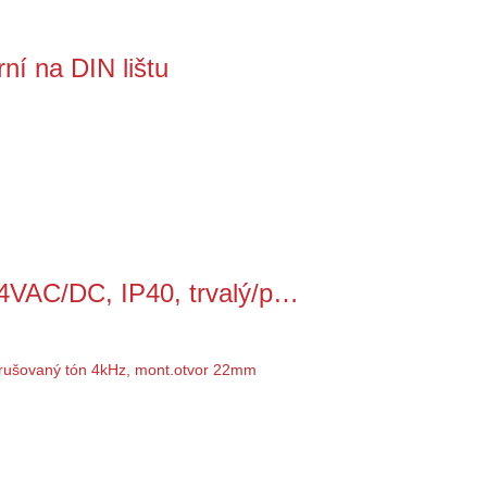
í na DIN lištu
4VAC/DC, IP40, trvalý/p…