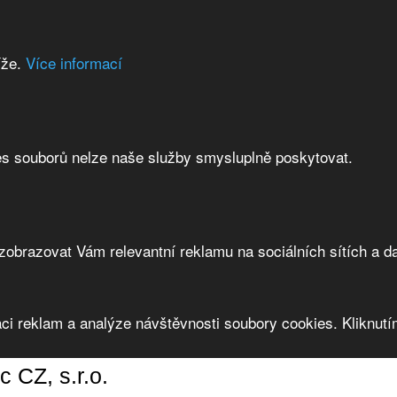
íže.
Více informací
es souborů nelze naše služby smysluplně poskytovat.
brazovat Vám relevantní reklamu na sociálních sítích a da
ci reklam a analýze návštěvnosti soubory cookies. Kliknutím
CZ, s.r.o.
c CZ, s.r.o.