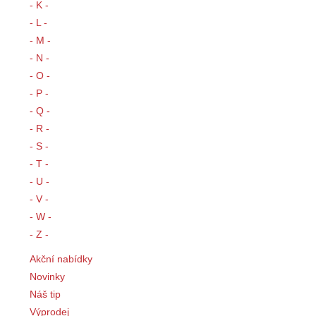
- K -
- L -
- M -
- N -
- O -
- P -
- Q -
- R -
- S -
- T -
- U -
- V -
- W -
- Z -
Akční nabídky
Novinky
Náš tip
Výprodej