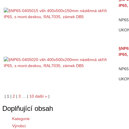
IP65
NP65 
UKO
§NP6
IP65
NP65 
UKO
|
1
|
2
|
3
…
|
10
další
»
|
Doplňující obsah
Kategorie
Výrobci