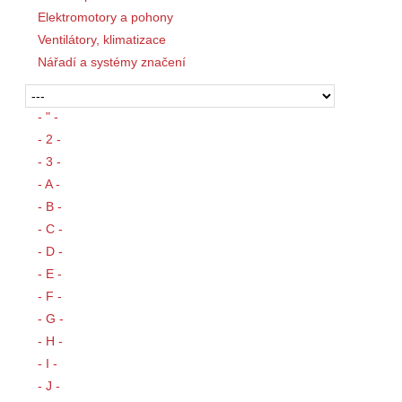
Elektromotory a pohony
Ventilátory, klimatizace
Nářadí a systémy značení
- " -
- 2 -
- 3 -
- A -
- B -
- C -
- D -
- E -
- F -
- G -
- H -
- I -
- J -