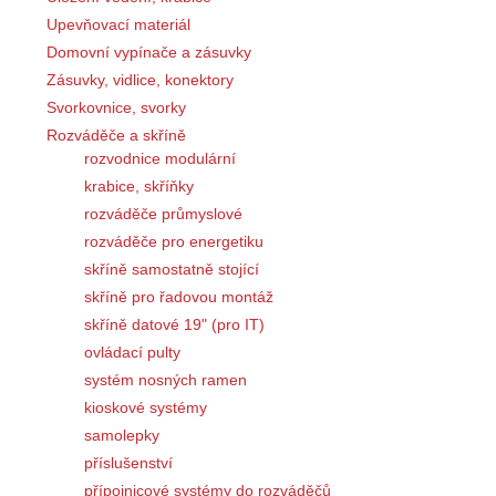
Upevňovací materiál
Domovní vypínače a zásuvky
Zásuvky, vidlice, konektory
Svorkovnice, svorky
Rozváděče a skříně
rozvodnice modulární
krabice, skříňky
rozváděče průmyslové
rozváděče pro energetiku
skříně samostatně stojící
skříně pro řadovou montáž
skříně datové 19" (pro IT)
ovládací pulty
systém nosných ramen
kioskové systémy
samolepky
příslušenství
přípojnicové systémy do rozváděčů