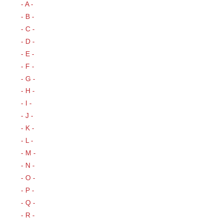
- A -
- B -
- C -
- D -
- E -
- F -
- G -
- H -
- I -
- J -
- K -
- L -
- M -
- N -
- O -
- P -
- Q -
- R -