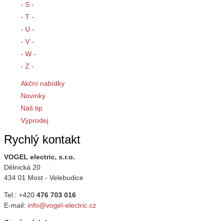
- S -
- T -
- U -
- V -
- W -
- Z -
Akční nabídky
Novinky
Náš tip
Výprodej
Rychlý kontakt
VOGEL electric, s.r.o.
Dělnická 20
434 01 Most - Velebudice
Tel.: +420
476 703 016
E-mail:
info@vogel-electric.cz