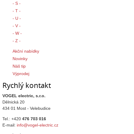
- S -
- T -
- U -
- V -
- W -
- Z -
Akční nabídky
Novinky
Náš tip
Výprodej
Rychlý kontakt
VOGEL electric, s.r.o.
Dělnická 20
434 01 Most - Velebudice
Tel.: +420
476 703 016
E-mail:
info@vogel-electric.cz