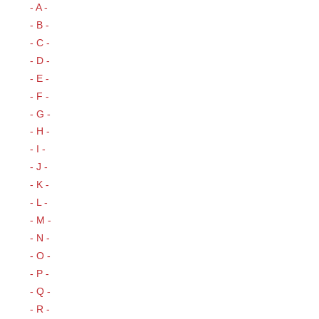
- A -
- B -
- C -
- D -
- E -
- F -
- G -
- H -
- I -
- J -
- K -
- L -
- M -
- N -
- O -
- P -
- Q -
- R -