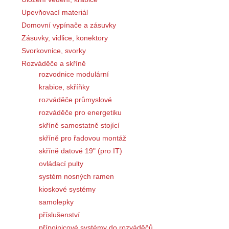
Upevňovací materiál
Domovní vypínače a zásuvky
Zásuvky, vidlice, konektory
Svorkovnice, svorky
Rozváděče a skříně
rozvodnice modulární
krabice, skříňky
rozváděče průmyslové
rozváděče pro energetiku
skříně samostatně stojící
skříně pro řadovou montáž
skříně datové 19" (pro IT)
ovládací pulty
systém nosných ramen
kioskové systémy
samolepky
příslušenství
přípojnicové systémy do rozváděčů